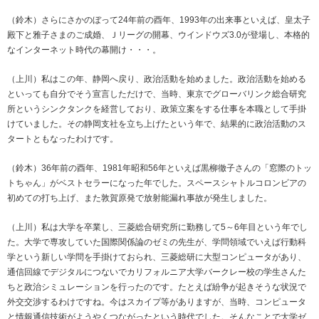
（鈴木）さらにさかのぼって24年前の酉年、1993年の出来事といえば、皇太子
殿下と雅子さまのご成婚、Ｊリーグの開幕、ウインドウズ3.0が登場し、本格的
なインターネット時代の幕開け・・・。
（上川）私はこの年、静岡へ戻り、政治活動を始めました。政治活動を始める
といっても自分でそう宣言しただけで、当時、東京でグローバリンク総合研究
所というシンクタンクを経営しており、政策立案をする仕事を本職として手掛
けていました。その静岡支社を立ち上げたという年で、結果的に政治活動のス
タートともなったわけです。
（鈴木）36年前の酉年、1981年昭和56年といえば黒柳徹子さんの「窓際のトッ
トちゃん」がベストセラーになった年でした。スペースシャトルコロンビアの
初めての打ち上げ、また敦賀原発で放射能漏れ事故が発生しました。
（上川）私は大学を卒業し、三菱総合研究所に勤務して5～6年目という年でし
た。大学で専攻していた国際関係論のゼミの先生が、学問領域でいえば行動科
学という新しい学問を手掛けておられ、三菱総研に大型コンピュータがあり、
通信回線でデジタルにつないでカリフォルニア大学バークレー校の学生さんた
ちと政治シミュレーションを行ったのです。たとえば紛争が起きそうな状況で
外交交渉するわけですね。今はスカイプ等がありますが、当時、コンピュータ
と情報通信技術がようやくつながったという時代でした。そんなことで大学ゼ