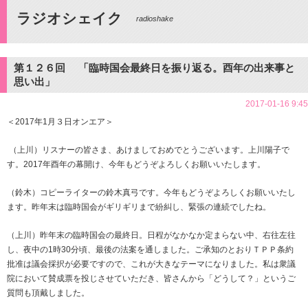
ラジオシェイク
radioshake
第１２６回 「臨時国会最終日を振り返る。酉年の出来事と
思い出」
2017-01-16 9:45
＜2017年1月３日オンエア＞
（上川）リスナーの皆さま、あけましておめでとうございます。上川陽子で
す。2017年酉年の幕開け、今年もどうぞよろしくお願いいたします。
（鈴木）コピーライターの鈴木真弓です。今年もどうぞよろしくお願いいたし
ます。昨年末は臨時国会がギリギリまで紛糾し、緊張の連続でしたね。
（上川）昨年末の臨時国会の最終日。日程がなかなか定まらない中、右往左往
し、夜中の1時30分頃、最後の法案を通しました。ご承知のとおりＴＰＰ条約
批准は議会採択が必要ですので、これが大きなテーマになりました。私は衆議
院において賛成票を投じさせていただき、皆さんから「どうして？」というご
質問も頂戴しました。