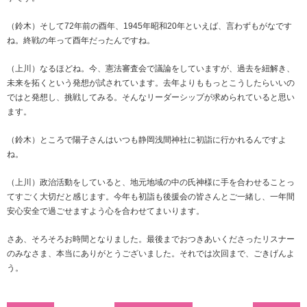
（鈴木）そして72年前の酉年、1945年昭和20年といえば、言わずもがなです
ね。終戦の年って酉年だったんですね。
（上川）なるほどね。今、憲法審査会で議論をしていますが、過去を紐解き、
未来を拓くという発想が試されています。去年よりももっとこうしたらいいの
ではと発想し、挑戦してみる。そんなリーダーシップが求められていると思い
ます。
（鈴木）ところで陽子さんはいつも静岡浅間神社に初詣に行かれるんですよ
ね。
（上川）政治活動をしていると、地元地域の中の氏神様に手を合わせることっ
てすごく大切だと感じます。今年も初詣も後援会の皆さんとご一緒し、一年間
安心安全で過ごせますよう心を合わせてまいります。
さあ、そろそろお時間となりました。最後までおつきあいくださったリスナー
のみなさま、本当にありがとうございました。それでは次回まで、ごきげんよ
う。