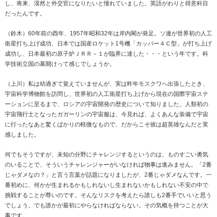
し、将来、漠然と外交官になりたいと憧れていました。英語がわりと得意科目
だったんです。
（鈴木）60年前の酉年、1957年昭和32年は岸内閣が発足。ソ連が世界初の人工
衛星打ち上げ成功、日本では国産ロケット1号機「カッパー４Ｃ型」が打ち上げ
成功し、日本最初の原子炉ＪＲＲ－１が臨界に達した・・・という年です。科
学技術立国の幕開けって感じでしょうか。
（上川）私は幼過ぎて覚えていませんが、実は昨年モスクワへ出張したとき、
宇宙科学博物館を訪問し、世界初の人工衛星打ち上げから現在の国際宇宙ステ
ーションに至るまで、ロシアの宇宙開発の歴史について知りました。人類初の
宇宙飛行士となったガガーリンの宇宙服は、今見れば、よくあんな装備で宇宙
に行ったなあと驚くばかりの軽微なもので、だからこそ彼は超英雄なんだと実
感しました。
何でもそうですが、未知の分野にチャレンジするというのは、ものすごい勇気
のいることで、そういうチャレンジャーがいなければ物事は進みません。「2番
じゃダメなの？」と言う言葉が話題になりましたが、2番じゃダメなんです。一
番初めに、何かが生まれるかもしれないし生まれないかもしれない不安の中で
挑戦することが尊いのです。そんなリスクを考えたら誰しも2番手でいいと思う
でしょう。でも誰かが最初にやらなければならない。その気概を持つことが大
事です。