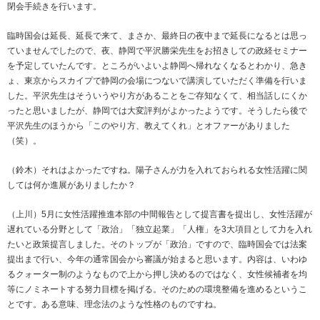
閉会手続きを行います。
臨時国会は延長、延長で来て、まさか、最終日の夜中まで延長になるとは思っ
ていませんでしたので、夜、静岡で平沢勝栄先生をお招きしての政経セミナー
を予定していたんです。ところがいよいよ静岡へ帰れなくなるとわかり、急き
ょ、東京からスカイプで静岡の会場につないで講演していただく準備を行いま
した。平沢先生はそういうやり方があることをご存知なくて、相当話しにくか
ったと思いましたが、静岡では大変評判がよかったようです。そうしたら後で
平沢先生のほうから「このやり方、教えてくれ」とオファーがありました
（笑）。
（鈴木）それはよかったですね。陽子さんが力を入れておられる女性活躍に関
しては何か進展がありましたか？
（上川）5月に女性活躍推進本部の中間報告として提言書を提出し、女性活躍が
遅れている分野として「政治」「独立起業」「人権」を3大項目として力を入れ
たいと政策提言しました。そのトップが「政治」ですので、臨時国会では法案
提出まで行い、今年の通常国会から審議が始まると思います。内容は、いわゆ
るクォーター制のようなもので上から押し決めるのではなく、女性候補者を均
等にノミネートする努力目標を掲げる。そのための環境整備を進めるというこ
とです。ある意味、理念法のような性格のものですね。