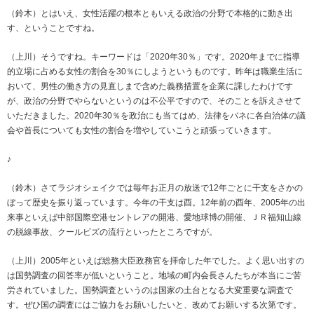
（鈴木）とはいえ、女性活躍の根本ともいえる政治の分野で本格的に動き出
す、ということですね。
（上川）そうですね。キーワードは「2020年30％」です。2020年までに指導
的立場に占める女性の割合を30％にしようというものです。昨年は職業生活に
おいて、男性の働き方の見直しまで含めた義務措置を企業に課したわけです
が、政治の分野でやらないというのは不公平ですので、そのことを訴えさせて
いただきました。2020年30％を政治にも当てはめ、法律をバネに各自治体の議
会や首長についても女性の割合を増やしていこうと頑張っていきます。
♪
（鈴木）さてラジオシェイクでは毎年お正月の放送で12年ごとに干支をさかの
ぼって歴史を振り返っています。今年の干支は酉。12年前の酉年、2005年の出
来事といえば中部国際空港セントレアの開港、愛地球博の開催、ＪＲ福知山線
の脱線事故、クールビズの流行といったところですが。
（上川）2005年といえば総務大臣政務官を拝命した年でした。よく思い出すの
は国勢調査の回答率が低いということ。地域の町内会長さんたちが本当にご苦
労されていました。国勢調査というのは国家の土台となる大変重要な調査で
す。ぜひ国の調査にはご協力をお願いしたいと、改めてお願いする次第です。