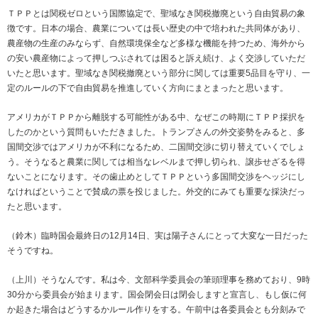
ＴＰＰとは関税ゼロという国際協定で、聖域なき関税撤廃という自由貿易の象
徴です。日本の場合、農業については長い歴史の中で培われた共同体があり、
農産物の生産のみならず、自然環境保全など多様な機能を持つため、海外から
の安い農産物によって押しつぶされては困ると訴え続け、よく交渉していただ
いたと思います。聖域なき関税撤廃という部分に関しては重要5品目を守り、一
定のルールの下で自由貿易を推進していく方向にまとまったと思います。
アメリカがＴＰＰから離脱する可能性がある中、なぜこの時期にＴＰＰ採択を
したのかという質問もいただきました。トランプさんの外交姿勢をみると、多
国間交渉ではアメリカが不利になるため、二国間交渉に切り替えていくでしょ
う。そうなると農業に関しては相当なレベルまで押し切られ、譲歩せざるを得
ないことになります。その歯止めとしてＴＰＰという多国間交渉をヘッジにし
なければということで賛成の票を投じました。外交的にみても重要な採決だっ
たと思います。
（鈴木）臨時国会最終日の12月14日、実は陽子さんにとって大変な一日だった
そうですね。
（上川）そうなんです。私は今、文部科学委員会の筆頭理事を務めており、9時
30分から委員会が始まります。国会閉会日は閉会しますと宣言し、もし仮に何
か起きた場合はどうするかルール作りをする。午前中は各委員会とも分刻みで