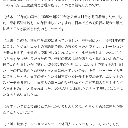
ミの時代から三菱総研とご縁があり、そのまま就職したのです。
（鈴木）48年前の酉年、1969年昭和44年はアポロ11号が月面着陸した年でし
た。東名高速道路もこの年開通していますね。日本で初めて銀行の現金自動支
払機ＡＴＭが設置されたのもこの年です。
（上川）この頃、雙葉中学高校に通っていました。英語部に入り、高校1年の時
にロミオとジュリエットの英語劇で僧侶の役をやったんですよ。ナレーション
を兼ねる役で、全部通しで出演しなければならず、相当勉強しましたね。もと
もと恥ずかしがり屋だったので、僧侶の衣装は顔がほとんど見えないお爺さん
役で助かりましたが（笑）。翌高校2年のときは、ハムレットで主役を演じまし
た。その時に覚えた台詞がずっと頭に残っていたのか、後年、ハーバード大学
に留学したとき、日本の夕べという日本文化を紹介する交流会でハムレットの
スピーチを披露し、「日本人のヨーコがなぜシェイクスピア劇の台詞をすらす
ら言えるのか」と驚かれました。10代の頃に挑戦したことって無駄にはならな
いなあと思いましたね。
（鈴木）いつどこで役に立つかわかりませんものね。そもそも英語に興味を持
たれたきっかけは？
（上川）雙葉はミッションスクールで外国人シスターもいらっしゃいました