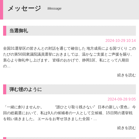
メッセージ
Message
当選御礼
2024-10-29 10:14
全国31選挙区の皆さんとの対話を通じて確信した 地方成長による国づくり この
たびの第50回衆議院議員選挙におきましては、温かなご支援とご声援を賜り、
衷心より御礼申し上げます。 皆様のおかげで、静岡1区、私にとって八期目
の…
続きを読む
弾む毬のように
2024-09-28 9:05
「一緒に創りませんか。 “誰ひとり取り残さない” 日本の新しい景色」 今
回の総裁選において、私は9人の候補者の一人として立候補、15日間の選挙戦
を戦い抜きました。 エールをお寄せ頂きました全国・…
続きを読む