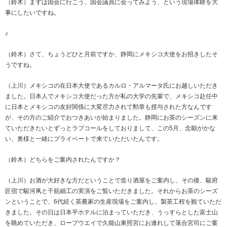
（鈴木）まずは国会に行こう、国会議員に会ってみよう、という現場体験を大
事にしたいですね。
♪
（鈴木）さて、ちょうどひと月前ですか、静岡にメキシコ大使をお招きしたそ
うですね。
（上川）メキシコの在日本大使であるカルロ・アルマータ氏にお越しいただき
ました。日本人でメキシコ大使だった方が私の大学の先輩で、メキシコ赴任中
に日本とメキシコの友好関係に大変尽力されて勲章も授与された方なんです
が、その方のご紹介でおつきあいが始まりました。静岡にお茶のシーズンに来
ていただきたいとずっとラブコールをしておりまして、この5月、念願がかな
い、奥様と一緒にプライベートで来ていただいたんです。
（鈴木）どちらをご案内されたんですか？
（上川）お酒が大好きな方だということで造り酒屋をご案内し、その後、駿府
匠宿で駿河凧と千筋細工の実演をご覧いただきました。それからお茶のシーズ
ンということで、6代続く茶農家の生産現場をご案内し、製茶工程を観ていただ
きました。その日は日本平ホテルに泊まっていただき、うっすらとした富士山
を眺めていただき、ロープウエイで久能山東照宮にお連れして落合宮司にご案