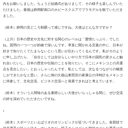
内をお願いしました。ちょうど結婚式がありまして、その様子も楽しんでいた
だけました。最後は静岡駅南口のホビースクエアでプラモデルを観ていただき
ました。
（鈴木）静岡の見どころ制覇って感じですね。大使はどんな方ですか？
（上川）日本の歴史や文化に対する関心のレベルは「愛情たっぷり」でした
ね。質問の一つ一つが的確で深いんです。率直に聞かれる言葉の中に、日本が
好きで知りたくてたまらないという思いが伝わってくるんです。私がそのよう
に申し上げたら、「自分としては自分らしいやり方で日本の国民の皆さんと触
れ合いたいし、日本の歴史や伝統のことを知りたい。そこにメキシコとの共通
点を見出したい」とおっしゃったんです。私としては、次なるつながりの橋渡
しができたかなと思い、さらに例の久能山東照宮の家康公の洋時計をメキシコ
に持参して、文化交流、ビジネス交流へと発展できればと考えています。
（鈴木）そういう人間味のある素晴らしい大使がいらっしゃる間に、ぜひ交流
の絆を深めていただきたいですね。
♪
（鈴木）スポーツといえばリオのオリンピックが近づいてきました。各競技で