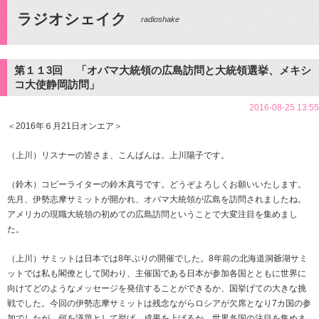
ラジオシェイク
radioshake
第１１3回 「オバマ大統領の広島訪問と大統領選挙、メキシ
コ大使静岡訪問」
2016-08-25 13:55
＜2016年６月21日オンエア＞
（上川）リスナーの皆さま、こんばんは。上川陽子です。
（鈴木）コピーライターの鈴木真弓です。どうぞよろしくお願いいたします。
先月、伊勢志摩サミットが開かれ、オバマ大統領が広島を訪問されましたね。
アメリカの現職大統領の初めての広島訪問ということで大変注目を集めまし
た。
（上川）サミットは日本では8年ぶりの開催でした。8年前の北海道洞爺湖サミ
ットでは私も閣僚として関わり、主催国である日本が参加各国とともに世界に
向けてどのようなメッセージを発信することができるか、国挙げての大きな挑
戦でした。今回の伊勢志摩サミットは残念ながらロシアが欠席となり7カ国の参
加でしたが、何を議題として挙げ、成果を上げるか、世界各国の注目を集めま