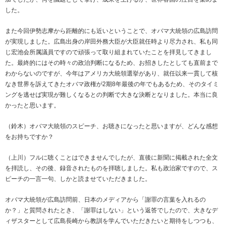
した。
また今回伊勢志摩から距離的にも近いということで、オバマ大統領の広島訪問
が実現しました。広島出身の岸田外務大臣が大臣就任時より尽力され、私も同
じ宏池会所属議員ですので頑張って取り組まれていたことを拝見してきまし
た。最終的にはその時々の政治判断になるため、お招きしたとしても直前まで
わからないのですが、今年はアメリカ大統領選挙があり、就任以来一貫して核
なき世界を訴えてきたオバマ政権が2期8年最後の年でもあるため、そのタイミ
ングを逃せば実現が難しくなるとの判断で大きな決断となりました。本当に良
かったと思います。
（鈴木）オバマ大統領のスピーチ、お聴きになったと思いますが、どんな感想
をお持ちですか？
（上川）フルに聴くことはできませんでしたが、直後に新聞に掲載された全文
を拝読し、その後、録音されたものを拝聴しました。私も政治家ですので、ス
ピーチの一言一句、しかと読ませていただきました。
オバマ大統領が広島訪問前、日本のメディアから「謝罪の言葉を入れるの
か？」と質問されたとき、「謝罪はしない」という返答でしたので、大きなデ
ィザスターとして広島長崎から教訓を学んでいただきたいと期待をしつつも、