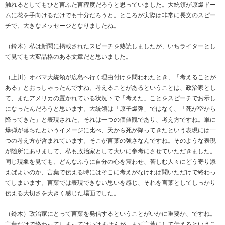
触れるとしてもひと言ふた言程度だろうと思っていました。大統領が原爆ドー
ムに花を手向けるだけでも十分だろうと。ところが実際は非常に長文のスピー
チで、大きなメッセージとなりましたね。
（鈴木）私は新聞に掲載されたスピーチを熟読しましたが、いちライターとし
て見ても大変品格のある文章だと思いました。
（上川）オバマ大統領が広島へ行く理由付けを問われたとき、「考えることが
ある」とおっしゃったんですね。考えることがあるということは、政治家とし
て、またアメリカの置かれている状況下で「考えた」ことをスピーチでお示し
になったんだろうと思います。大統領は「原子爆弾」ではなく、「死が空から
降ってきた」と表現された。それは一つの価値観であり、考え方ですね。単に
爆弾が落ちたというイメージに比べ、天から死が降ってきたという表現には一
つの考え方が含まれています。そこが言葉の強さなんですね。そのような表現
が随所にありまして、私も政治家として大いに参考にさせていただきました。
同じ現象を見ても、どんなふうに自分の心を震わせ、苦しむ人々にどう寄り添
えばよいのか、言葉で伝える時にはそこに考えがなければ聞いただけで終わっ
てしまいます。言葉では表現できない思いを感じ、それを言葉としてしっかり
伝える大切さを大きく感じた場面でした。
（鈴木）政治家にとって言葉を発信するということがいかに重要か、ですね。
言葉だけで終わってしまってはいけませんが、まず言葉にして伝えるというこ