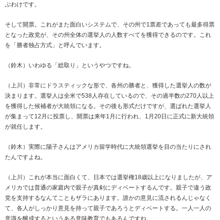
ぶわけです。
そして開票。これがまた面白いシステムで、その州で1票差であっても最多得票
となった政党が、その州全体の選挙人の人数すべてを獲得できるのです。これ
を「勝者独占方式」と呼んでいます。
（鈴木）いわゆる「総取り」というやつですね。
（上川）非常にドラスティックな形で、各州の勝者と、獲得した選挙人の数が
決まります。選挙人は全米で538人存在しているので、その過半数の270人以上
を獲得した候補者が大統領になる。その後も形式だけですが、選ばれた選挙人
が集まって12月に投票し、開票は来年1月に行われ、1月20日に正式に新大統領
が就任します。
（鈴木）実際に陽子さんはアメリカ留学時代に大統領選挙を目の当たりにされ
たんですよね。
（上川）これが本当に面白くて、日本では選挙権18歳以上になりましたが、ア
メリカでは普通の家庭内で親子が真剣にディベートするんです。親子で違う政
党を支持するなんてこともザラにあります。誰かの意見に流されるんじゃなく
て、各人がしっかり意見を持って親子であろうとディベートする。一人一人の
意識を醸成するというある意味教育でもあるんですね。