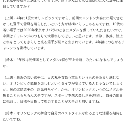
代表選手が続々と決まっていますが、陽子さんはどんな競技のどんな選手に注
目していますか？
（上川）4年に1度のオリンピックですから、前回のロンドン大会に出場できな
かった選手で雪辱を晴らしたいという方が結構いらっしゃるんですね。10代の
若い選手では2020年東京オリパラのときにメダルを獲っていただきたいので、
今回はチャレンジのつもりで大暴れしてほしいと思います。水泳、体操、陸上
どれをとってもきらりと光る選手が続々と生まれています。4年後につながるチ
ャレンジを期待しています。
（鈴木）4年後は開催国としてメダル○個が至上命題、みたいになるんでしょう
か。
（上川）最近の若い選手は、日の丸を背負う重圧というものをあまり感じな
い、オリンピック競技を楽しむというタイプが増えているんじゃないでしょう
か。例の北島選手の「超気持ちイイ」から、オリンピックというのはメダルを
獲ることももちろん大事ですが、スポーツ本来の楽しさを満喫し、自分の限界
に挑戦し、目標を目指して努力することが大事だと思いますね。
（鈴木）オリンピックの舞台で自分のベストタイムが出るような活躍を期待し
たいですね。