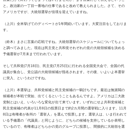
と。政治家の一丁目一番地の仕事であると改めて教えられました。さて、その
アメリカですが、大統領選挙が佳境を迎えていますね。
（上川）全米挙げてのディベートが1年間続いています。大変注目をしておりま
す。
（鈴木）まさに言葉の応戦ですね。大統領選挙のスケジュールについてちょっ
と調べてみました。現在は民主党と共和党それぞれの党の大統領候補を決める
予備選挙が7月末まで行われています。
そして共和党(7月18日)、民主党(7月25日)に行われる全国党大会で、全国の代
議員が集合し、党公認の大統領候補が指名されます。その後、いよいよ本選挙
に突入、というわけですね。
（上川）本選挙は、共和党候補と民主党候補の一騎討ちです。最近は無派閥の
候補者が本戦で突如、出てくるということもあるんですよ。アメリカは二大政
党制とはいえ、いろいろな変化が出て来ています。いずれにせよ共和党候補と
民主党候補の代表が11月8日の投票日まで約2カ月間の選挙戦に入ります。11月
8日は有権者が各州の「選挙人」を選んで投票します。選挙人は、いま行われて
いる予備選の「代議員」と同じように、どちらの候補を支持しているか表明し
ているので、有権者はどちらかの党のグループに投票し、間接的に大統領を選