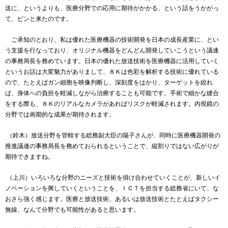
送に、というよりも、医療分野での応用に期待がかかる、という話をうかがっ
て、ピンと来たのです。
ご承知のとおり、私は優れた医療機器の技術開発を日本の成長産業に、とい
う支援を行なっており、オリジナル機器をどんどん開発していこうという議連
の事務局長を務めています。日本の優れた放送技術を医療機器に活用していく
というお話は大変魅力がありまして、８Ｋは色彩を解析する技術に優れている
ので、たとえばガン細胞を映像判断し、深刻度をはかり、ターゲットを絞れ
ば、身体への負担を軽減しながら治療することも可能です。手術で細かな縫合
をする際も、８Ｋのリアルなカメラがあればリスクが軽減されます。内視鏡の
分野では画期的な成果が期待されます。
（鈴木）放送分野を管轄する総務副大臣の陽子さんが、同時に医療機器開発の
推進議連の事務局長を務めておられるということで、縦割りではない広がりが
期待できますね。
（上川）いろいろな分野のニーズと技術を掛け合わせていくことが、新しいイ
ノベーションを興していくということを、ＩＣＴを担当する総務省にいて、な
おさら強く感じます。医療と放送技術、あるいは放送技術とたとえばタクシー
無線、なんて分野でも可能性があると思います。