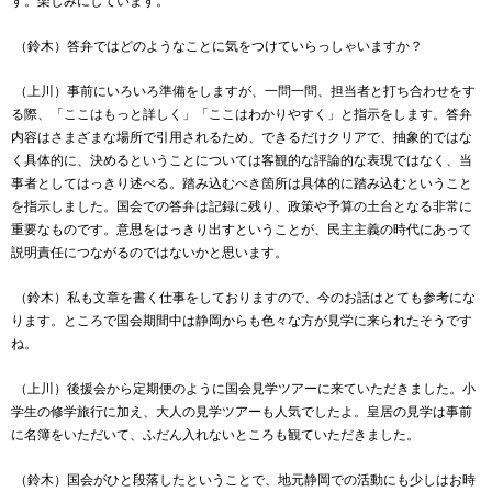
す。楽しみにしています。
（鈴木）答弁ではどのようなことに気をつけていらっしゃいますか？
（上川）事前にいろいろ準備をしますが、一問一問、担当者と打ち合わせをす
る際、「ここはもっと詳しく」「ここはわかりやすく」と指示をします。答弁
内容はさまざまな場所で引用されるため、できるだけクリアで、抽象的ではな
く具体的に、決めるということについては客観的な評論的な表現ではなく、当
事者としてはっきり述べる。踏み込むべき箇所は具体的に踏み込むということ
を指示しました。国会での答弁は記録に残り、政策や予算の土台となる非常に
重要なものです。意思をはっきり出すということが、民主主義の時代にあって
説明責任につながるのではないかと思います。
（鈴木）私も文章を書く仕事をしておりますので、今のお話はとても参考にな
ります。ところで国会期間中は静岡からも色々な方が見学に来られたそうです
ね。
（上川）後援会から定期便のように国会見学ツアーに来ていただきました。小
学生の修学旅行に加え、大人の見学ツアーも人気でしたよ。皇居の見学は事前
に名簿をいただいて、ふだん入れないところも観ていただきました。
（鈴木）国会がひと段落したということで、地元静岡での活動にも少しはお時