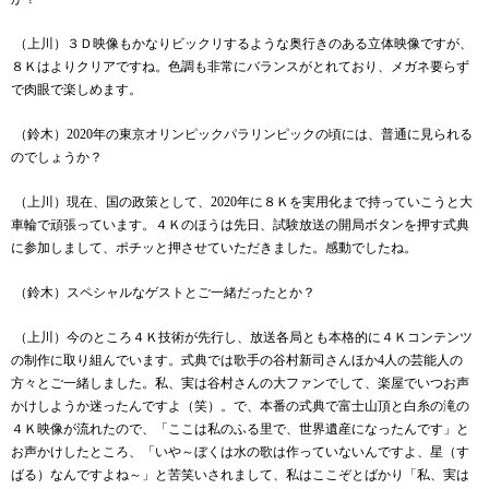
（上川）３Ｄ映像もかなりビックリするような奥行きのある立体映像ですが、
８Ｋはよりクリアですね。色調も非常にバランスがとれており、メガネ要らず
で肉眼で楽しめます。
（鈴木）
2020
年の東京オリンピックパラリンピックの頃には、普通に見られる
のでしょうか？
（上川）現在、国の政策として、
2020
年に８Ｋを実用化まで持っていこうと大
車輪で頑張っています。４Ｋのほうは先日、試験放送の開局ボタンを押す式典
に参加しまして、ポチッと押させていただきました。感動でしたね。
（鈴木）スペシャルなゲストとご一緒だったとか？
（上川）今のところ４Ｋ技術が先行し、放送各局とも本格的に４Ｋコンテンツ
の制作に取り組んでいます。式典では歌手の谷村新司さんほか
4
人の芸能人の
方々とご一緒しました。私、実は谷村さんの大ファンでして、楽屋でいつお声
かけしようか迷ったんですよ（笑）。で、本番の式典で富士山頂と白糸の滝の
４Ｋ映像が流れたので、「ここは私のふる里で、世界遺産になったんです」と
お声かけしたところ、「いや～ぼくは水の歌は作っていないんですよ、星（す
ばる）なんですよね～」と苦笑いされまして、私はここぞとばかり「私、実は