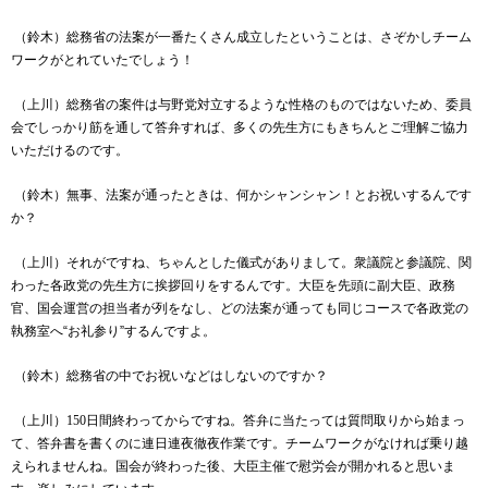
（鈴木）総務省の法案が一番たくさん成立したということは、さぞかしチーム
ワークがとれていたでしょう！
（上川）総務省の案件は与野党対立するような性格のものではないため、委員
会でしっかり筋を通して答弁すれば、多くの先生方にもきちんとご理解ご協力
いただけるのです。
（鈴木）無事、法案が通ったときは、何かシャンシャン！とお祝いするんです
か？
（上川）それがですね、ちゃんとした儀式がありまして。衆議院と参議院、関
わった各政党の先生方に挨拶回りをするんです。大臣を先頭に副大臣、政務
官、国会運営の担当者が列をなし、どの法案が通っても同じコースで各政党の
執務室へ“お礼参り”するんですよ。
（鈴木）総務省の中でお祝いなどはしないのですか？
（上川）
150
日間終わってからですね。答弁に当たっては質問取りから始まっ
て、答弁書を書くのに連日連夜徹夜作業です。チームワークがなければ乗り越
えられませんね。国会が終わった後、大臣主催で慰労会が開かれると思いま