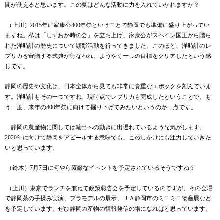
間が使えると思います。この夏はどんな活動に力を入れていかれますか？
（上川）2015
年に家康公
400
年祭ということで静岡でも準備に盛り上がってい
ますね。私は「しずおか時の会」を立ち上げ、家康公がスペイン国王から贈ら
れた洋時計の歴史について顕彰活動を行ってきました。このほど、洋時計のレ
プリカを寄贈する式典が行なわれ、ようやく一つの目標をクリアしたという感
じです。
静岡の歴史や文化は、日本全体から見ても非常に貴重なエポックを刻んでいま
す。洋時計もその一つですね。現時点でレプリカも完成したということで、も
う一度、来年の
400
年祭に向けて掘り下げてみたいというのが一点です。
静岡の農産物に関しては輸出への動きに出遅れているような気がします。
2020
年に向けて静岡をアピールする意味でも、このしかけにも注力していきた
いと思っています。
（鈴木）
7
月
7
日に何やら素敵なイベントを予定されているそうですね？
（上川）東京でランチを兼ねて政策報告会を予定しているのですが、その会場
で静岡茶の手揉み実演、プラモデルの展示、ＪＡ静岡市のミニミニ物産展など
を予定しています。ぜひ静岡の産物の情報発信の場になればと思っています。