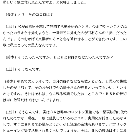
昴という歌に救われたんですよ」とお答えしました。
（鈴木）え？ そのココロは？
（上川）私が政治家を志して静岡で活動を始めたとき、今までやったことのな
かったカラオケを覚えようと、一番最初に覚えたのが谷村さんの「昴」だった
んです。そのおかげで支援者の方々と心を通わせることができたのです。この
歌は私にとっての恩人なんですよ。
（鈴木）そうだったんですか。もともとお好きな歌だったんですか？
（上川）そうなんです。
（鈴木）初めてのカラオケで、自分の好きな歌なら歌えるかな、と思って挑戦
したのが「昴」で、そのおかげで今の陽子さんが在るといってもいい、という
わけですね。それはそれは、心に残る式典でしたね！ところで４Ｋ８Ｋの技術
は単に放送だけではないんですよね。
（上川）そうなんです。実は８Ｋは昨年のロンドン五輪でも一部実験的に使わ
れたのですが、現在、一般に普及しているのは２Ｋ、実用化が始まったのが４
Ｋで、すぐに８Ｋまで必要かどうか、少し議論の余地もあります。パブリック
ビューイング等で活用されるぐらいでしょうか。実は、８Ｋの技術はすぐに放