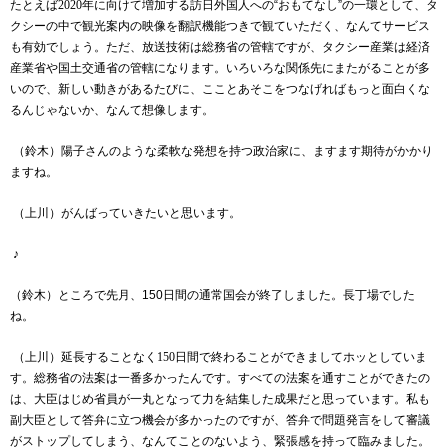
たとえば
2020
年に向けて増加する訪日外国人への“おもてなし”の一環として、タ
クシーの中で観光案内の映像を翻訳機能つきで観ていただく、なんてサービス
も有効でしょう。ただ、放送技術は総務省の管轄ですが、タクシー産業は経済
産業省や国土交通省の管轄になります。いろいろな関係先にまたがることが多
いので、新しい動きがあるたびに、こことあそこをつなげればもっと面白くな
るんじゃないか、なんて想像します。
（鈴木）陽子さんのような柔軟な発想を持つ政治家に、ますます期待がかかり
ますね。
（上川）がんばっていきたいと思います。
♪
（鈴木）ところで先月、150
日間の通常国会が終了しました。長丁場でした
ね。
（上川）延長することなく
150
日間で終わることができましてホッとしていま
す。総務省の法案は一番多かったんです。すべての法案を通すことができたの
は、大臣はじめ省員が一丸となって力を結集した成果だと思っています。私も
副大臣として答弁に立つ機会が多かったのですが、答弁で問題発言をして審議
がストップしてしまう、なんてことのないよう、緊張感を持って臨みました。