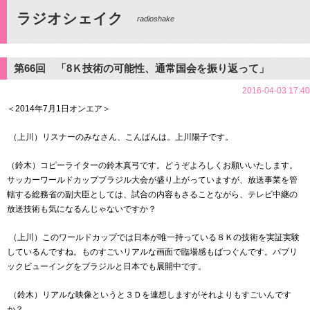
ラジオシェイク
radioshake
第66回 「8Ｋ技術の可能性、通常国会を振り返って」
2016-04-03 17:40
＜2014年7月1日オンエア＞
（上川）リスナーのみなさん、こんばんは。上川陽子です。
（鈴木）コピーライターの鈴木真弓です。どうぞよろしくお願いいたします。
サッカーワールドカップブラジル大会が盛り上がっていますが、放送事業を管
轄する総務省の副大臣としては、試合の内容もさることながら、テレビ中継の
放送技術も気になるんじゃないですか？
（上川）このワールドカップでは日本が唯一持っている８Ｋの技術を実証実験
しているんですね。ものすごいリアルな画面で臨場感もばつぐんです。パブリ
ックビューイングをブラジルと日本でも展開中です。
（鈴木）リアルな映像というと３Ｄを連想しますがそれよりもすごいんです
か？