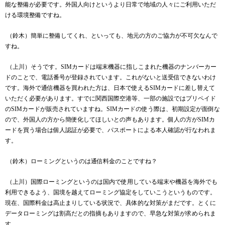
能な整備が必要です。外国人向けというより日常で地域の人々にご利用いただ
ける環境整備ですね。
（鈴木）簡単に整備してくれ、といっても、地元の方のご協力が不可欠なんで
すね。
（上川）そうです。
SIM
カードは端末機器に指しこまれた機器のナンバーカー
ドのことで、電話番号が登録されています。これがないと送受信できないわけ
です。海外で通信機器を買われた方は、日本で使える
SIM
カードに差し替えて
いただく必要があります。すでに関西国際空港等、一部の施設ではプリペイド
の
SIM
カードが販売されていますね。
SIM
カードの使う際は、初期設定が面倒な
ので、外国人の方から簡便化してほしいとの声もあります。個人の方が
SIM
カ
ードを買う場合は個人認証が必要で、パスポートによる本人確認が行なわれま
す。
（鈴木）ローミングというのは通信料金のことですね？
（上川）国際ローミングというのは国内で使用している端末や機器を海外でも
利用できるよう、国境を越えてローミング協定をしていこうというものです。
現在、国際料金は高止まりしている状況で、具体的な対策がまだです。とくに
データローミングは割高だとの指摘もありますので、早急な対策が求められま
す。