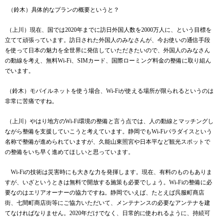
（鈴木）
具体的なプランの概要というと？
（上川）現在、国では
2020
年までに訪日外国人数を
2000
万人に、という目標を
立てて頑張っています。訪日された外国人のみなさんが、今お使いの通信手段
を使って日本の魅力を全世界に発信していただきたいので、外国人のみなさん
の動線を考え、無料
Wi-Fi
、
SIM
カード、国際ローミング料金の整備に取り組ん
でいます。
（鈴木）モバイルネットを使う場合、
Wi-Fi
が使える場所が限られるというのは
非常に苦痛ですね。
（上川）やはり地方の
Wi-Fi
環境の整備と言う点では、人の動線とマッチングし
ながら整備を支援していこうと考えています。静岡でも
Wi-Fi
パラダイスという
名称で整備が進められていますが、久能山東照宮や日本平など観光スポットで
の整備をいち早く進めてほしいと思っています。
Wi-Fi
の技術は災害時にも大きな力を発揮します。現在、有料のものもありま
すが、いざというときは無料で開放する施策も必要でしょう。
Wi-Fi
の整備に必
要なのはエリアオーナーの協力ですね。静岡でいえば、たとえば呉服町商店
街、七間町商店街等にご協力いただいて、メンテナンスの必要なアンテナを建
てなければなりません。
2020
年だけでなく、日常的に使われるように、持続可