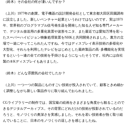
（鈴木）その会社の何が凄いんですか？
（上川）
1977
年の創業。電子機器の設計開発会社として東京都大田区田園調布
に設立しました。新しいベンチャー起業というわけではないのです。実は
19
79
年、
世界初のプログラマブル信号発生器を開発した知る人ぞ知る専門メーカー
で、デジタル放送用の多重化装置や波形モニタ、また最近では愛知万博を彩っ
たスーパーハイビジョン映像処理装置を
NHK
と共同開発されました。裏方の立
場で一途にやってこられたんですね。今ではディスプレイ表示技術の多様化や
大型化、それらを利用したテレビをはじめとした最終製品の高･多機能化を実現
するという一連の全ての技術を手掛けるようになったそうです。社内には自社
製の８
K
ディスプレイもありました。
（鈴木）どんな雰囲気の会社でしたか？
（上川）一つ一つの製品にものすごい技術が投入されていて、顧客ときめ細か
く調整しながら新しい製品作りに取り組んでおられました。
CG
ライブラリーの制作では、国宝級の絵画をさまざまな角度から観ることので
きるデジタルアーカィブス。その背景にどれだけの技術が投影されているのだ
ろうと、モノづくりの奥深さを実感しました。それを若い技術者が熱く取り組
んでいることに、日本のモノづくりの逞しさを感じましたね。