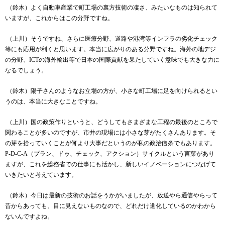
（鈴木）よく自動車産業で町工場の裏方技術の凄さ、みたいなものは知られて
いますが、これからはこの分野ですね。
（上川）そうですね、さらに医療分野、道路や港湾等インフラの劣化チェック
等にも応用が利くと思います。本当に広がりのある分野ですね。海外の地デジ
の分野、
ICT
の海外輸出等で日本の国際貢献を果たしていく意味でも大きな力に
なるでしょう。
（鈴木）陽子さんのようなお立場の方が、小さな町工場に足を向けられるとい
うのは、本当に大きなことですね。
（上川）国の政策作りというと、どうしてもさまざまな工程の最後のところで
関わることが多いのですが、市井の現場には小さな芽がたくさんあります。そ
の芽を拾っていくことが何より大事だというのが私の政治信条でもあります。
P-D-C-A
（プラン、ドゥ、チェック、アクション）サイクルという言葉があり
ますが、これを総務省での仕事にも活かし、新しいイノベーションにつなげて
いきたいと考えています。
（鈴木）今日は最新の技術のお話をうかがいましたが、放送やら通信やらって
昔からあっても、目に見えないものなので、どれだけ進化しているのかわから
ないんですよね。