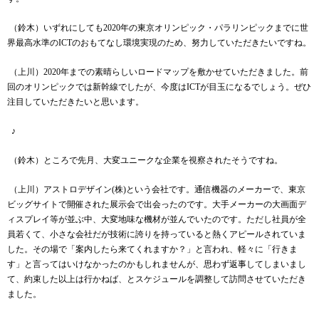
（鈴木）いずれにしても
2020
年の東京オリンピック・パラリンピックまでに世
界最高水準の
ICT
のおもてなし環境実現のため、努力していただきたいですね。
（上川）
2020
年までの素晴らしいロードマップを敷かせていただきました。前
回のオリンピックでは新幹線でしたが、今度は
ICT
が目玉になるでしょう。ぜひ
注目していただきたいと思います。
♪
（鈴木）ところで先月、大変ユニークな企業を視察されたそうですね。
（上川）アストロデザイン
(
株
)
という会社です。通信機器のメーカーで、東京
ビッグサイトで開催された展示会で出会ったのです。大手メーカーの大画面デ
ィスプレイ等が並ぶ中、大変地味な機材が並んでいたのです。ただし社員が全
員若くて、小さな会社だが技術に誇りを持っていると熱くアピールされていま
した。その場で「案内したら来てくれますか？」と言われ、軽々に「行きま
す」と言ってはいけなかったのかもしれませんが、思わず返事してしまいまし
て、約束した以上は行かねば、とスケジュールを調整して訪問させていただき
ました。