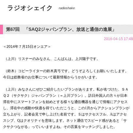
ラジオシェイク
radioshake
第67回 「SAQ2ジャパンプラン、放送と通信の進展」
2016-04-15 17:48
＜2014
年７月15
日オンエア＞
（上川）リスナーのみなさん、こんばんは。上川陽子です。
（鈴木）コピーライターの鈴木真弓です。どうぞよろしくお願いいたします。
今日は総務省のお仕事について最新情報からうかがいます。
（上川）みなさんにぜひご紹介したいプランがあります。私が名づけた、ＳＡ
Ｑ２（サクサク）ジャパンプラン（＝上川プラン）。訪日外国人の方々が日本
滞在中にスマートフォンを始めとする様々な通信機器を通じて情報にアクセス
し、滞在中の感動や快適を得ていただこうと、この
1
月からアクションプランが
立ち上がり、記者会見で申し上げた名前です。Ｓはサクセスフル、
A
はアクセ
スシブ、
Q
はクオリティを意味します。ネット通信でスピード感があると「サ
クサクつながる」っていいますよね。その言葉をマッチングしました。