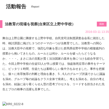
活動報告
Report
法教育の現場を視察(台東区立上野中学校）
国政
2016-03-11 13:35
舞台は上野公園に隣接する上野中学校。
自民党司法制度調査会会長に就任した
時、
検討課題に掲げた３つのテーマの一つが法教育でした。
法教育への関心
は、法務大臣中の視察で、
強烈な印象を受けた群馬県佐野中学校の模擬裁判の
授業から抱いて
きたもの。ルールとは何か、ルールを破ったらどうなる
か、・・・
。
まさに法の支配が貫く法治国家の基本を身につける総合学習でし
た
。今回上野中学校の生徒53人が学ぶ授業では、
強盗致死症罪の事件をテーマ
に、ピッタリ１時間、
生徒たちは素晴らしい集中力をみせました。事件を把握
し、
個々に有罪無罪の判断と理由を書き、5，
6人のグループ評議でさらに議論
を深め、
グループ毎の結論をクラス全体で発表し、考えを深める。
自分の考え
を深め、結論に辿り着くらせん型の思考プロセスを、
リードする担当された先
生とプロの検事の活躍も見事でした。