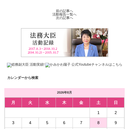
前の記事へ
活動報告一覧へ
次の記事へ
カレンダーから検索
2026年8月
月
火
水
木
金
土
日
1
2
3
4
5
6
7
8
9