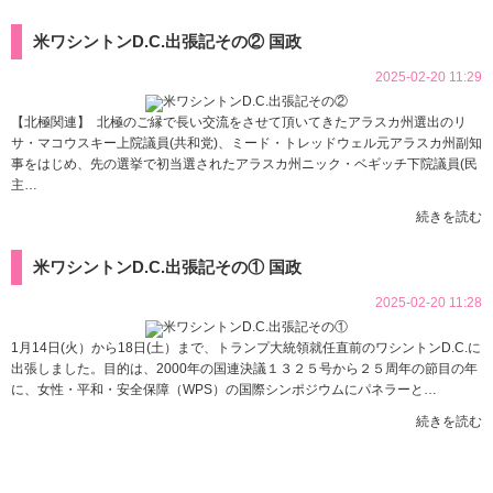
米ワシントンD.C.出張記その②
国政
2025-02-20 11:29
【北極関連】 北極のご縁で長い交流をさせて頂いてきたアラスカ州選出のリ
サ・マコウスキー上院議員(共和党)、ミード・トレッドウェル元アラスカ州副知
事をはじめ、先の選挙で初当選されたアラスカ州ニック・ベギッチ下院議員(民
主…
続きを読む
米ワシントンD.C.出張記その①
国政
2025-02-20 11:28
1月14日(火）から18日(土）まで、トランプ大統領就任直前のワシントンD.C.に
出張しました。目的は、2000年の国連決議１３２５号から２５周年の節目の年
に、女性・平和・安全保障（WPS）の国際シンポジウムにパネラーと…
続きを読む