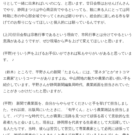
りとして一緒に出来ればいいのにな、と思います。廿日会祭はおせんげんさん
でやり、静岡まつりは中心商店街でやるといっても、観に来る人にとっては同
時期に市の中心部全域でやってくれれば廻りやすい。総合的に楽しめる市を挙
げてのお祭りになってほしいと個人的には願っているんですが。
(上川)廿日会祭は宗教行事であるという理由で、市民行事とは分けてやるという
意識があるようですが、ぜひ現場から声を上げて変えてほしいと思います。
(平野)そういう声を上げるお手伝いができれば私もやりがいがあると思っていま
す。 ♪
（鈴木）ところで、平野さんの新聞「たまらん」には、“里ネタ”とか“オトコマ
エ農家”というコーナーがありますよね。中山間地の魅力や農業の若い担い手を
紹介しています。平野さんが静岡新聞編集局時代、農業紙面を担当されていた
ことがきっかけだったと思いますが。
(平野) 新聞で農業面を、自分からやらせてくださいと手を挙げて担当しまし
た。それ以前、出版局にいたときに、「旬平くん」という農業雑誌を担当しま
して、バブリーな時代でしたが農業に活路を見つけて頑張る若くて意欲的な生
産者たちと会いました。現在は、静岡県を代表する生産者として大活躍してい
る人たちです。当時、彼らは苦労して苦労して専業農家として必死に頑張って