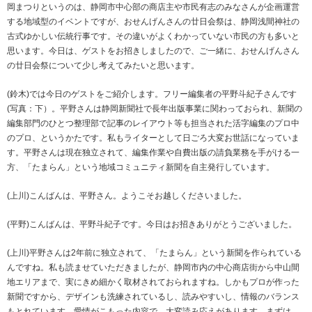
岡まつりというのは、静岡市中心部の商店主や市民有志のみなさんが企画運営
する地域型のイベントですが、おせんげんさんの廿日会祭は、静岡浅間神社の
古式ゆかしい伝統行事です。その違いがよくわかっていない市民の方も多いと
思います。今日は、ゲストをお招きしましたので、ご一緒に、おせんげんさん
の廿日会祭について少し考えてみたいと思います。
(鈴木)では今日のゲストをご紹介します。フリー編集者の平野斗紀子さんです
(写真：下）。平野さんは静岡新聞社で長年出版事業に関わっておられ、新聞の
編集部門のひとつ整理部で記事のレイアウト等も担当された活字編集のプロ中
のプロ、というかたです。私もライターとして日ごろ大変お世話になっていま
す。平野さんは現在独立されて、編集作業や自費出版の請負業務を手がける一
方、「たまらん」という地域コミュニティ新聞を自主発行しています。
(上川)こんばんは、平野さん。ようこそお越しくださいました。
(平野)こんばんは、平野斗紀子です。今日はお招きありがとうございました。
(上川)平野さんは2年前に独立されて、「たまらん」という新聞を作られている
んですね。私も読ませていただきましたが、静岡市内の中心商店街から中山間
地エリアまで、実にきめ細かく取材されておられますね。しかもプロが作った
新聞ですから、デザインも洗練されているし、読みやすいし、情報のバランス
もとれています。愛情がこもった内容で、大変読み応えがあります。まずは