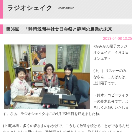
ラジオシェイク
radioshake
第36回 「静岡浅間神社廿日会祭と静岡の農業の未来」
2013-04-08 13:25
<かみかわ陽子のラジ
オシェイク ４月２日
オンエア>
(上川）リスナーのみ
なさん、こんばんは。
上川陽子です。
（鈴木）コピーライタ
ーの鈴木真弓です。よ
ろしくお願いいたしま
す。さあ、ラジオシェイクはこの4月で3年目を迎えましたね。
(上川)本当に多くの皆さまのおかげで、こうして放送を続けることができるんだ