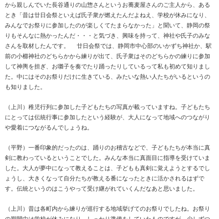
から親しんでいた長谷通りの山惣さんというお蕎麦屋さんのご主人から、ある
とき「昔は廿日会祭といえば氏子衆が燃えたんだよねえ、学校が休みになり、
みんなでお祭りに参加したのが楽しくてたまらなかった」と聞いて、静岡の祭
りもそんなに熱かったんだ・・・と気づき、興味を持って、神社や氏子のみな
さんを取材したんです。 廿日会祭では、静岡市中心部のいかずち神社か、駅
前の小櫛神社のどちらかから練りが出て、氏子衆はそのどちらかの練りに参加
して神輿を担ぎ、お囃子を奏でたり踊ったりしているって私も初めて知りまし
た。中にはそのお祭りだけに生きている、みたいな熱い人たちがいるというの
も知りました。
（上川）稚児行列に参加した子どもたちの写真が載っていますね。子どもたち
にとっては伝統行事に参加したという経験が、大人になって地域へのつながり
や愛着につながるんでしょうね。
（平野）一番印象的だったのは、踊りのお稽古などで、子どもたちが本当に真
剣に教わっているということでした。みんな本当に真面目に指導を受けていま
した。大人が夢中になって教えることは、子どもも真剣に覚えようとするでし
ょうし、大きくなって自分たちが教える番になったときに活かされるはずで
す。伝統というのはこうやって受け継がれていくんだなあと思いました。
（上川）昔は各町内から練りが巡行する地域挙げてのお祭りでしたね。お祭り