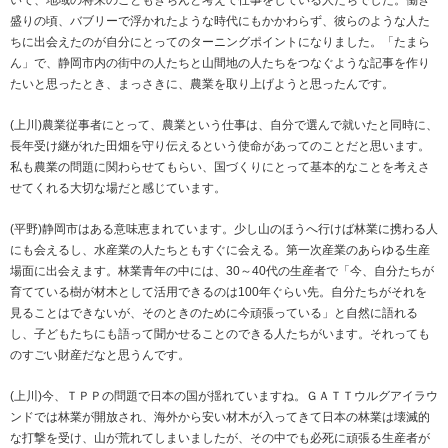
いて、地域の将来のこともきちんと考えて仕事をしている人たちでした。働き
盛りの頃、バブリーで浮かれたような時代にもかかわらず、彼らのような人た
ちに出会えたのが自分にとってのターニングポイントになりました。「たまら
ん」で、静岡市内の街中の人たちと山間地の人たちをつなぐような記事を作り
たいと思ったとき、まっさきに、農業を取り上げようと思ったんです。
(上川)農業従事者にとって、農業という仕事は、自分で選んで就いたと同時に、
長年受け継がれた田畑を守り伝えるという使命があってのことだと思います。
私も農業の問題に関わらせてもらい、国づくりにとって基本的なことを考えさ
せてくれる大切な場だと感じています。
(平野)静岡市はある意味恵まれています。少し山のほうへ行けば林業に携わる人
にも会えるし、水産業の人たちともすぐに会える。第一次産業のあらゆる生産
場面に出会えます。林業青年の中には、30～40代の生産者で「今、自分たちが
育てている樹が材木として活用できるのは100年ぐらい先。自分たちがそれを
見ることはできないが、そのときのために今頑張っている」と自然に語れる
し、子どもたちにも語って聞かせることのできる人たちがいます。それっても
のすごい財産だなと思うんです。
(上川)今、ＴＰＰの問題で日本の国が揺れていますね。ＧＡＴＴウルグアイラウ
ンドでは林業が開放され、海外から安い材木が入ってきて日本の林業は壊滅的
な打撃を受け、山が荒れてしまいましたが、その中でも必死に頑張る生産者が