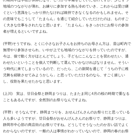
の期間中は学校が休みになり、しっかり準備をしていたものですが、少しずつ
地域のつながりが薄れ、お練りに参加する熱も冷めていき、これからは受け継
ぐという意識をしっかり持たなければ維持できなくなるのかもしれません。そ
の意味でもこうして「たまらん」を通じて紹介していただけたのは、ものすご
く大きな仕事をされたなと思います。「たまらん」をきっかけにお祭りの参加
者が増えるといいですよね。
(平野)そうですね、とくに小さなお子さんをお持ちのお母さん方は、昔は町内で
無理やり参加させられ、いやが上でも地域のつながりを持っていたのですが、
今は、個で動く方がほとんどでしょう。子どもにこんなことを習わせたい、通
わせたいということを個人で判断して選んでいかなければなりません。そうい
う時代に来てしまっているので、だったら、この新聞を通じて「うちの子に稚
児舞を経験させてみようかしら」と思っていただけるのなら、すごく嬉しい
し、役割を果たせたかなと思います。
(上川) 実は、廿日会祭と静岡まつりは、たまたま同じ4月の桜の時期で重なる
こともあるんですが、全然別のお祭りなんですよね。
(平野）そうなんです。静岡まつりを、おせんげんさんのお祭りだと思っている
人も多いようですが、廿日会祭がおせんげんさんのお祭りで、静岡まつりは、
静岡市中心部の商店街のお祭りですね。どうしてそうなったのか古い話でよく
わからないのですが、一般の人は事情がわかっていないので、静岡の春のお祭