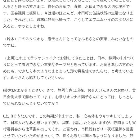
なあとしみじみ思います。政治家として考えること、取り組んでいることを、
ふるさと静岡の皆さまに、自分の言葉で、直接、お伝えできる大切な場所で
す。国会議員に復帰し、今は週のほとんど、永田町に缶詰状態の生活になりま
した。それだけに、週末に静岡へ帰って、こうしてエフエムハイのスタジオに
入ると、ホッとしますね。
（鈴木）このスタジオも、陽子さんにとってはふるさとの実家、みたいなもの
ですね。
（上川)これまでラジオシェイクでお話してきたことは、日本、静岡の未来づく
りにとって看過できない重要なテーマだと思っています。お聴き逃しの方のた
めにも、できたら本のようなまとまった形で再発信できたらな、と考えていま
す。真弓さんも協力してくださいね。
(鈴木)おまかせください。さて、静岡市内は現在、おせんげんさんのお祭り、廿
日会例大祭で賑わっています。お祭りオンナの陽子さんにとっては、じっとし
ていられないんじゃないですか？
(上川)そうなんです。この時期が来ますと、私、心も体もウキウキしてしまっ
て、日本人だなあと思います(笑)。以前、お話したと思いますが、静岡まつり実
行委員会から改革案を出してくれ、と言われ、市民総おどり・夜桜乱舞を提案
させていただいたのがきっかけで、長くお祭りに関わるようになりました。静