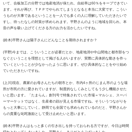
いて、合板加工の分野では地産地消が保たれ、自給率は60％をキープできてい
ます。それが再び、ＴＰＰでやられてしまうとなると本当に大変です。こうい
うものが大事であるということを一人でも多くの人に理解していただきたいで
すし、待ったなしの対策が求められます。平野さんのように地域を回られ、本
音の声を吸い上げてくださる方のお力を活かしたいですね。
(鈴木)平野さんは陽子さんにどんなことを期待されますか？
(平野)今までは、こういうことが必要だとか、地産地消や中山間地と都市部をつ
なぐということを理想として掲げる人がいますが、実際に具体的な動きを作っ
ていくということが少なかったように思います。ぜひ具体的なことをやり始め
ていただきたいですね。
(上川)現在、農家のお母さんたちの朝市とか、市内4ヶ所のじまん市のような場
所が市民の方に愛されていますが、制度的なしくみとしてもう少し機能させた
いと思います。「たまらん」創刊号で特集されていた市場＝マルシェ、スーパ
ーマーケットではなく、生産者の顔が見える市場ですね。そういうつながりを
もっと大事にしていく。静岡でも全国でも求められているのだと、平野さんか
らの貴重な叱咤激励として受け止めたいと思います。
(鈴木)平野さんはもっと多くの引き出しを持っておられる方ですが、今日は時間