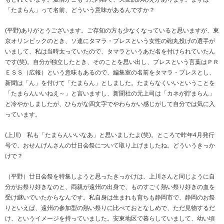
「たまらん」って名前、どういう意味があるんですか？
(平野)ありがとうございます。ご存知の方も少なくなっていると思いますが、東
京オリンピックのとき、ソ連にタマラ・プレスという女性の砲丸投げの選手が
いまして、私は当時太っていたので、タマラというあだ名を付けられていたん
です(笑)。自分が独立したとき、そのことを思い出し、プレスという言葉はＰＲ
ＥＳＳ（広報）という意味もあるので、編集室の名前をタマラ・プレスとし、
新聞は「ん」を付けて「たまらん」としました。たまらなくいいということを
「たまらんいいねえ～」と言いますし、新聞社の元上司は「カネが貯まらん」
と冷やかしましたが、ひらがな四文字でやわらかい感じがして自分では気に入
っています。
(上川) 私も「たまらんいいなあ」と思いましたよ(笑)。ところで昨年4月発行
号で、おせんげんさんの廿日会祭について取り上げましたね。どういうきっか
けで？
（平野）廿日会祭を特集しようと思ったきっかけは、上川さんと同じように自
分がお祭り好きなのと、両親が遠州の出身で、ものすごく熱い祭り好きの血を
受け継いでいたからなんです。私自身は生まれも育ちも静岡市で、静岡のお祭
りといえば、遠州の参加型の熱い祭りに比べておとなしめで、ただ見物するだ
け、というイメージを持っていました。安東地区で暮らしていまして、幼い頃