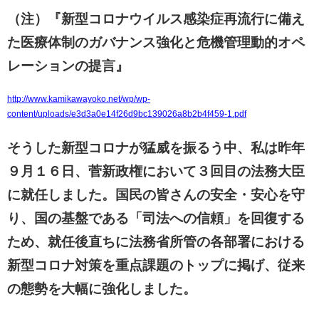
（注）『新型コロナウイルス感染症再流行に備え
た医療体制のガバナンス強化と危機管理動的オペ
レーションの提言』
http://www.kamikawayoko.net/wp/wp-
content/uploads/e3d3a0e14f26d9bc139026a8b2b4f459-1.pdf
そうした新型コロナが猛威を振るう中、私は昨年
９月１６日、菅新政権において３回目の法務大臣
に就任しました。国民の皆さんの安全・安心を守
り、国の基盤である「司法への信頼」を回復する
ため、就任後直ちに法務省所管の各部署における
新型コロナ対策を重点課題のトップに掲げ、従来
の態勢を大幅に強化しました。