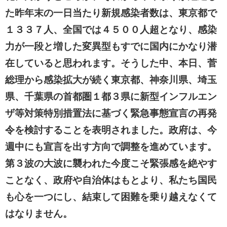
た昨年末の一日当たり新規感染者数は、東京都で
１３３７人、全国では４５００人超となり、感染
力が一段と増した変異型もすでに国内にかなり潜
在していると思われます。そうした中、本日、菅
総理から感染拡大が続く東京都、神奈川県、埼玉
県、千葉県の首都圏１都３県に新型インフルエン
ザ等対策特別措置法に基づく緊急事態宣言の再発
令を検討することを表明されました。政府は、今
週中にも宣言を出す方向で調整を進めています。
第３波の大波に襲われた今度こそ緊張感を絶やす
ことなく、政府や自治体はもとより、私たち国民
も心を一つにし、結束して困難を乗り越えなくて
はなりません。