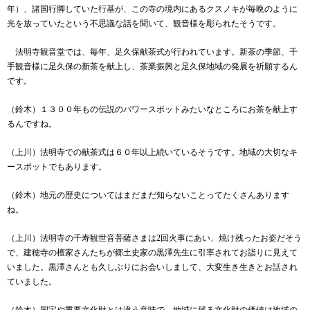
年）、諸国行脚していた行基が、この寺の境内にあるクスノキが毎晩のように
光を放っていたという不思議な話を聞いて、観音様を彫られたそうです。
法明寺観音堂では、毎年、足久保献茶式が行われています。新茶の季節、千
手観音様に足久保の新茶を献上し、茶業振興と足久保地域の発展を祈願するん
です。
（鈴木）１３００年もの伝説のパワースポットみたいなところにお茶を献上す
るんですね。
（上川）法明寺での献茶式は６０年以上続いているそうです。地域の大切なキ
ースポットでもあります。
（鈴木）地元の歴史についてはまだまだ知らないことってたくさんあります
ね。
（上川）法明寺の千寿観世音菩薩さまは
2
回火事にあい、焼け残ったお姿だそう
で、建穂寺の檀家さんたちが郷土史家の黒澤先生に引率されてお詣りに見えて
いました。黒澤さんとも久しぶりにお会いしまして、大変生き生きとお話され
ていました。