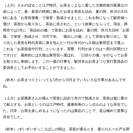
（上川）さかのぼること江戸時代、お茶をこよなく愛した大御所徳川家康公の
命によって、春・新茶の時期に摘んだお茶を茶壺を詰め、夏の間、井川の大日
峠にある「お茶壺屋敷」で保管・熟成させました。これを秋になって駿府城へ
運び、茶壺から取り出し、茶会に供された、という故事にならって、現在、静
岡市では
5
月に「茶詰めの儀」で茶壺にお茶を詰め、夏の間、井川大日峠「お茶
蔵」で保管・熟成させ、
10
月下旬、「蔵出しの儀」として茶壺を取り出し、取
り出した茶壺を時代衣装に身を包んだ一行が井川から久能山東照宮まで運ぶ。
これを「お茶壺道中行列」といいます。実際、行列が歩くのは一部の区間だけ
ですけど、最終的には久能山東照宮へ運ばれ、「口切りの儀」を行なってお茶
を取り出し奉納します。この一連の行事を、駿河本山お茶まつり実行委員会の
委員長としてお手伝いすることができました。
（鈴木）お茶まつりといっても
5
月から
10
月までいろいろな行事があるんです
ね。
（上川）お茶農家さんが摘んで茶壺に詰めて井川で熟成させ、茶壺は籠に乗せ
て献上する。お茶というのは江戸時代、健康長寿のシンボルのような存在でし
た。日常、お茶を楽しめるようになったのは最近のことで、昔は極めて貴重な
存在でした。
（鈴木）♪ずいずいずっころばしの唄は、茶壺が通るとき、通りの人々が戸を閉