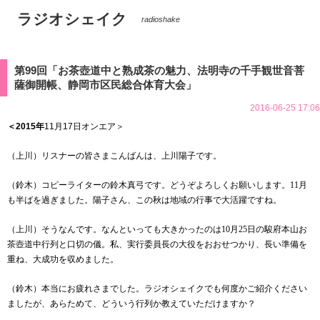
ラジオシェイク
radioshake
第99回「お茶壺道中と熟成茶の魅力、法明寺の千手観世音菩
薩御開帳、静岡市区民総合体育大会」
2016-06-25 17:06
＜2015
年
11
月17
日オンエア＞
（上川）リスナーの皆さまこんばんは、上川陽子です。
（鈴木）コピーライターの鈴木真弓です。どうぞよろしくお願いします。
11
月
も半ばを過ぎました。陽子さん、この秋は地域の行事で大活躍ですね。
（上川）そうなんです。なんといっても大きかったのは
10
月
25
日の駿府本山お
茶壺道中行列と口切の儀。私、実行委員長の大役をおおせつかり、長い準備を
重ね、大成功を収めました。
（鈴木）本当にお疲れさまでした。ラジオシェイクでも何度かご紹介ください
ましたが、あらためて、どういう行列か教えていただけますか？