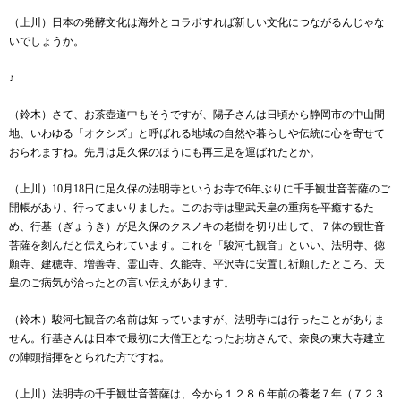
（上川）日本の発酵文化は海外とコラボすれば新しい文化につながるんじゃな
いでしょうか。
♪
（鈴木）さて、お茶壺道中もそうですが、陽子さんは日頃から静岡市の中山間
地、いわゆる「オクシズ」と呼ばれる地域の自然や暮らしや伝統に心を寄せて
おられますね。先月は足久保のほうにも再三足を運ばれたとか。
（上川）
10
月
18
日に足久保の法明寺というお寺で
6
年ぶりに千手観世音菩薩のご
開帳があり、行ってまいりました。このお寺は聖武天皇の重病を平癒するた
め、行基（ぎょうき）が足久保のクスノキの老樹を切り出して、７体の観世音
菩薩を刻んだと伝えられています。これを「駿河七観音」といい、法明寺、徳
願寺、建穂寺、増善寺、霊山寺、久能寺、平沢寺に安置し祈願したところ、天
皇のご病気が治ったとの言い伝えがあります。
（鈴木）駿河七観音の名前は知っていますが、法明寺には行ったことがありま
せん。行基さんは日本で最初に大僧正となったお坊さんで、奈良の東大寺建立
の陣頭指揮をとられた方ですね。
（上川）法明寺の千手観世音菩薩は、今から１２８６年前の養老７年（７２３