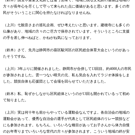
（鈴木）国宝や重要文化財とは違う意味で、地域に残る文化財の価値は地域の
方々が長年心を尽くして守って来られた点に価値があると思います。多くの市
民がそういうことに関心を持たなければなりませんね。
（上川）七観音さまの巡礼企画、ぜひ考えたいと思います。建穂寺にも多くの
仏像があり、地域の方々のご尽力で保存されています。そういうところに支援
の手を差し伸べねばと、かねがね気になっております。
（鈴木）さて、先月は静岡市の葵区駿河区の区民総合体育大会というのがあっ
たそうですね。
（上川）
3
年ぶりに開催されました。静岡市が合併して
13
回目。約
4000
人の市民
が参加されました。雲一つない晴天の元、私も気合を入れてラジオ体操をしま
した。競技自体も応援団として会場を回らせていただきました。
（鈴木）私、恥ずかしながら区民総体というのが
13
回も開かれているって初め
て知りました。
（上川）実は何十年も前からやっている運動会なんですよ。各自治会の地域の
運動会があって、優秀な自治会の選手が代表として区民総体のリレー競技など
にも参加されます。もちろん、いろいろな種目があってお子さんから体力自慢
のお年寄りまでいろいろな世代の方々が参加されます。こういう地域の絆が安