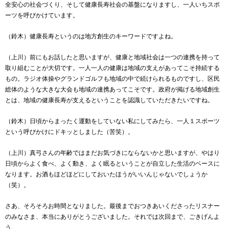
全安心の社会づくり、そして健康長寿社会の基盤になりますし、一人いちスポ
ーツを呼びかけています。
（鈴木）健康長寿というのは地方創生のキーワードですよね。
（上川）前にもお話したと思いますが、健康と地域社会は一つの連携を持って
取り組むことが大切です。一人一人の健康は地域の支えがあってこそ持続する
もの。ラジオ体操やグランドゴルフも地域の中で続けられるものですし、区民
総体のような大きな大会も地域の連携あってこそです。政府が掲げる地域創生
とは、地域の健康長寿が支えるということを認識していただきたいですね。
（鈴木）日頃からまったく運動をしていない私にしてみたら、一人１スポーツ
という呼びかけにドキッとしました（苦笑）。
（上川）真弓さんの年齢ではまだお気づきにならないかと思いますが、やはり
日頃からよく食べ、よく動き、よく眠るということが自立した生活のベースに
なります。お酒もほどほどにしておいたほうがいいんじゃないでしょうか
（笑）。
さあ、そろそろお時間となりました。最後までおつきあいくださったリスナー
のみなさま、本当にありがとうございました。それでは次回まで、ごきげんよ
う。