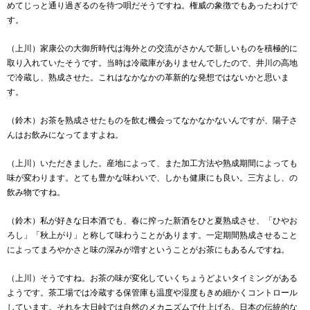
めてじっと通り過ぎるのを待つ唄だそうですね。権威の象徴でもあったわけで
す。
（上川）家康公の大御所時代は海外との交流がさかんで新しいものを積極的に
取り入れていたそうです。当時は冷蔵庫がありませんでしたので、井川の高地
で冷蔵し、熟成させた。これはなかなかの革新的な発想ではないかと思いま
す。
（鈴木）お茶を熟成させたものを飲む機会ってなかなかないんですが、陽子さ
んはお飲みになってますよね。
（上川）いただきました。産地によって、また加工方法や熟成期間によっても
味が変わります。とても豊かな味わいで、しかも健康にも良い。三方よし、の
飲み物ですね。
（鈴木）私が好きな日本酒でも、春に搾った新酒をひと夏熟成させ、「ひやお
ろし」「秋上がり」と称して味わうことがあります。一定期間熟成させること
によってまろやかさと味の深みが増すということがお茶にもあるんですね。
（上川）そうですね。お茶の味が変化していくちょうどよいタイミングがある
ようです。茶工場では冷蔵する保管庫も温度や湿度もきめ細かくコントロール
しています。それを大日峠では自然のメカニズムで仕上げる。日本の伝統的な