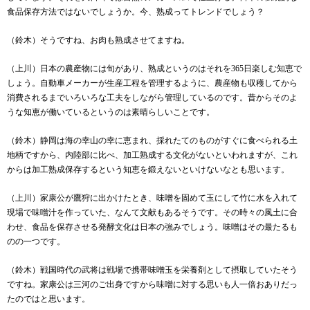
食品保存方法ではないでしょうか。今、熟成ってトレンドでしょう？
（鈴木）そうですね、お肉も熟成させてますね。
（上川）日本の農産物には旬があり、熟成というのはそれを
365
日楽しむ知恵で
しょう。自動車メーカーが生産工程を管理するように、農産物も収穫してから
消費されるまでいろいろな工夫をしながら管理しているのです。昔からそのよ
うな知恵が働いているというのは素晴らしいことです。
（鈴木）静岡は海の幸山の幸に恵まれ、採れたてのものがすぐに食べられる土
地柄ですから、内陸部に比べ、加工熟成する文化がないといわれますが、これ
からは加工熟成保存するという知恵を鍛えないといけないなとも思います。
（上川）家康公が鷹狩に出かけたとき、味噌を固めて玉にして竹に水を入れて
現場で味噌汁を作っていた、なんて文献もあるそうです。その時々の風土に合
わせ、食品を保存させる発酵文化は日本の強みでしょう。味噌はその最たるも
のの一つです。
（鈴木）戦国時代の武将は戦場で携帯味噌玉を栄養剤として摂取していたそう
ですね。家康公は三河のご出身ですから味噌に対する思いも人一倍おありだっ
たのではと思います。