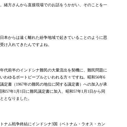
。緒方さんから直接現場でのお話をうかがい、そのことを一
日本からは遠く離れた紛争地域で起きていることのように思
受け入れてきたんですよね。
年代前半のインドシナ難民の大量流出を契機に、難民問題に
いわゆるボートピープルといわれる方々ですね。昭和
年
56
6
議定書（
年の難民の地位に関する議定書）への加入が承
1967
昭和
年
月
日に難民議定書に加入、昭和
年
月
日から同
57
1
1
57
1
1
ととなりました。
トナム戦争終結にインドシナ
国（ベトナム・ラオス・カン
3