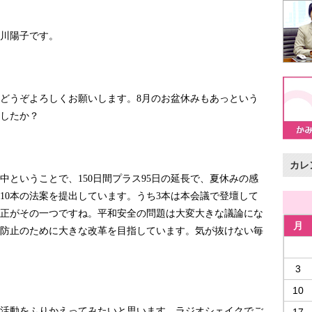
川陽子です。
どうぞよろしくお願いします。
月のお盆休みもあっという
8
したか？
カレ
中ということで、
日間プラス
日の延長で、夏休みの感
150
95
本の法案を提出しています。うち
本は本会議で登壇して
10
3
正がその一つですね。平和安全の問題は大変大きな議論にな
月
防止のために大きな改革を目指しています。気が抜けない毎
3
10
活動をふりかえってみたいと思います。ラジオシェイクでご