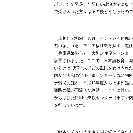
ボジア）で発足した新しい政治体制になじ
で受け入れた方々はその後どうなったので
（上川）昭和
年
月、インドシナ難民の
54
10
基づき、（財）アジア福祉教育財団に定住
（兵庫県姫路市）、大和定住促進センター
設置されました。ここで、日本語教育、職
いときは
万
千人ほどの難民を受け入れた
1
6
路及び大和の定住促進センターは既に閉所
ナ難民のほか、平成
年度からは条約難民
15
難民の我が国流入が終結したことに伴い、
からは新たに
支援センター（東京都
RHQ
を行っています。
（鈴木）そういう支援を国で続けてきたん