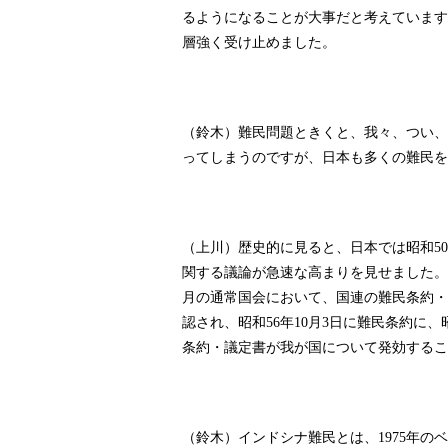
るようになることが大事だと考えています
層強く受け止めました。
（鈴木）難民問題ときくと、我々、つい、
ってしまうのですが、日本も多くの難民を
（上川）歴史的に見ると、日本では昭和
50
関する議論が急速な高まりを見せました。
月の通常国会において、国連の難民条約・
認され、昭和
年
月
日に難民条約に、
56
10
3
条約・議定書が我が国について発効するこ
（鈴木）インドシナ難民とは、
年のベ
1975