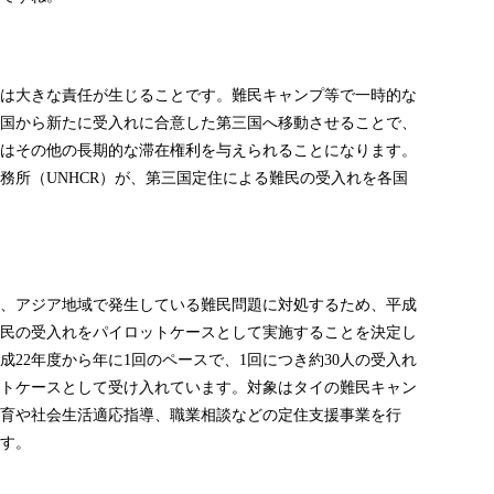
は大きな責任が生じることです。難民キャンプ等で一時的な
国から新たに受入れに合意した第三国へ移動させることで、
はその他の長期的な滞在権利を与えられることになります。
務所（
）が、第三国定住による難民の受入れを各国
UNHCR
、アジア地域で発生している難民問題に対処するため、平成
民の受入れをパイロットケースとして実施することを決定し
成
年度から年に
回のペースで、
回につき約
人の受入れ
22
1
1
30
トケースとして受け入れています。対象はタイの難民キャン
育や社会生活適応指導、職業相談などの定住支援事業を行
す。