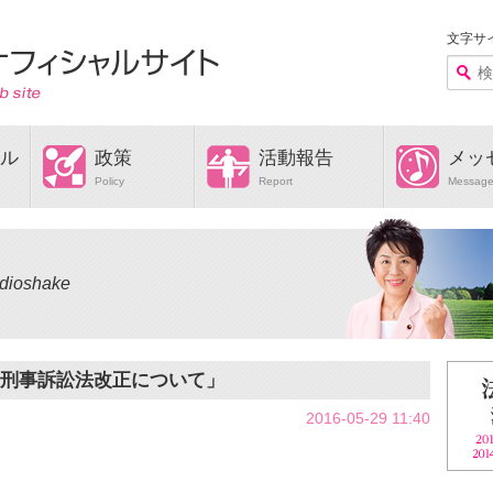
文字サ
ル
政策
活動報告
メッ
Policy
Report
Messag
adioshake
、刑事訴訟法改正について」
2016-05-29 11:40