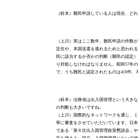
（鈴木）難民申請している人は現在、どれ
（上川）実はここ数年、難民申請の件数が
定住や、本国送還を逃れるためと思われる
民に該当するか否かの判断（難民の認定）
り対処しなければなりません。昭和
年の
57
で、うち難民と認定されたものは
件、
410
（鈴木）法務省は出入国管理という大きな
の判断も大きいですね。
（上川）国際的なネットワークを通じ、ミ
寧に審査をさせていただいています。日本
である「第６次出入国管理政策懇談会」や