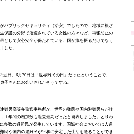
がパブリックセキュリティ（治安）でしたので、地域に根ざ
生保護の分野で活躍されている女性の方々など、再犯防止の
果として安心安全が保たれている、国が旗を振るだけでなく
ました。
の翌日、
月
日は「世界難民の日」だったということで、
6
20
貞子さんにお会いされたそうですね。
連難民高等弁務官事務所が、世界の難民や国内避難民らが昨
，１年間の増加数も過去最高だったと発表しました。とりわ
に多数の避難民が発生しています。国際社会においては人道
難民や国内の避難民が平和に安定した生活を送ることができ