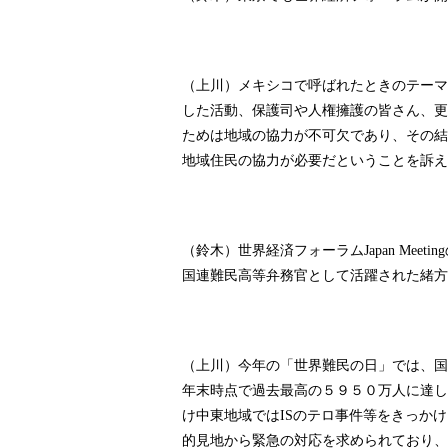
（上川）メキシコで呼ばれたときのテーマ
した活動、保護司や人権擁護の皆さん、更
ためは地域の協力が不可欠であり、その結
地域住民の協力が必要だということを訴え
（鈴木）世界経済フォーラム
Japan Meeting
国連難民高等弁務官として活躍された緒方
（上川）今年の「世界難民の日」では、国
年末時点で過去最高の５９５０万人に達し
け中東地域では
のテロ事件等をきっかけ
IS
的見地から緊急の対応を求められており、