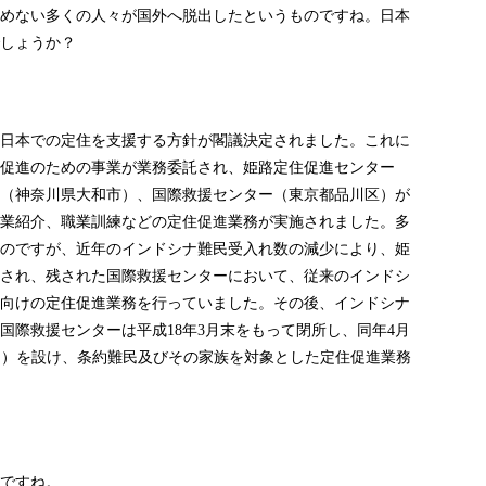
めない多くの人々が国外へ脱出したというものですね。日本
しょうか？
日本での定住を支援する方針が閣議決定されました。これに
促進のための事業が業務委託され、姫路定住促進センター
（神奈川県大和市）、国際救援センター（東京都品川区）が
業紹介、職業訓練などの定住促進業務が実施されました。多
のですが、近年のインドシナ難民受入れ数の減少により、姫
され、残された国際救援センターにおいて、従来のインドシ
向けの定住促進業務を行っていました。その後、インドシナ
国際救援センターは平成
年
月末をもって閉所し、同年
月
18
3
4
内）を設け、条約難民及びその家族を対象とした定住促進業務
ですね。