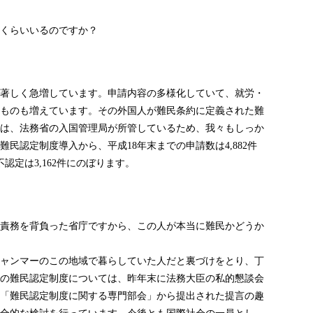
くらいいるのですか？
著しく急増しています。申請内容の多様化していて、就労・
ものも増えています。その外国人が難民条約に定義された難
は、法務省の入国管理局が所管しているため、我々もしっか
難民認定制度導入から、平成
年末までの申請数は
件
18
4,882
不認定は
件にのぼります。
3,162
責務を背負った省庁ですから、この人が本当に難民かどうか
ャンマーのこの地域で暮らしていた人だと裏づけをとり、丁
の難民認定制度については、昨年末に法務大臣の私的懇談会
「難民認定制度に関する専門部会」から提出された提言の趣