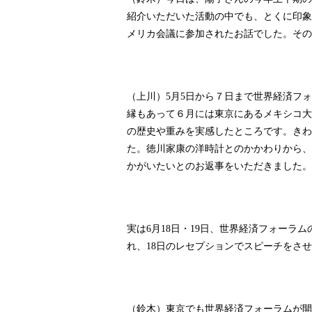
紹介いただいた活動の中でも、とくに印象
メリカ会議に参加されたお話でした。その
（上川）
月
日から７日まで世界経済フォ
5
5
縁もあって６月には東京にあるメキシコ大
の歴史や重みを実感したところです。きわ
た。徳川家康の洋時計とのかかわりから、
かがいたいとのお返事をいただきました。
実は
月
日・
日、世界経済フォーラム
6
18
19
れ、
日のレセプションでスピーチをさせ
18
（鈴木）東京でも世界経済フォーラムが開