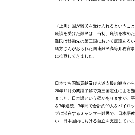
（上川）国が難民を受け入れるということ
庇護を受けた難民は、当初、庇護を求めた
難民は移動先の第三国において庇護あるい
緒方さんがおられた国連難民高等弁務官事
に推奨してきました。
日本でも国際貢献及び人道支援の観点から
年
月の閣議了解で第三国定住による難
20
12
ました。日本語という壁がありますが、平
を
年連続、
年間で合計約
人をパイロッ
3
3
90
プに滞在するミャンマー難民で、日本語教
い、日本国内における自立を支援していま