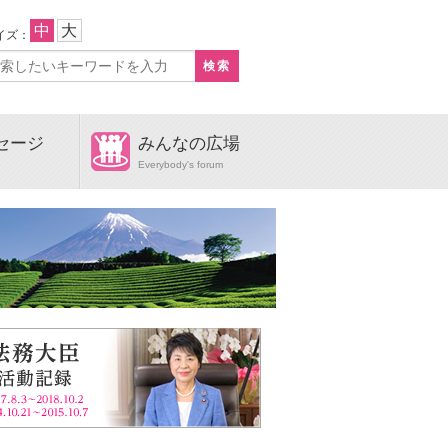
中
大
イズ：
セージ
みんなの広場
e
Everybody's forum