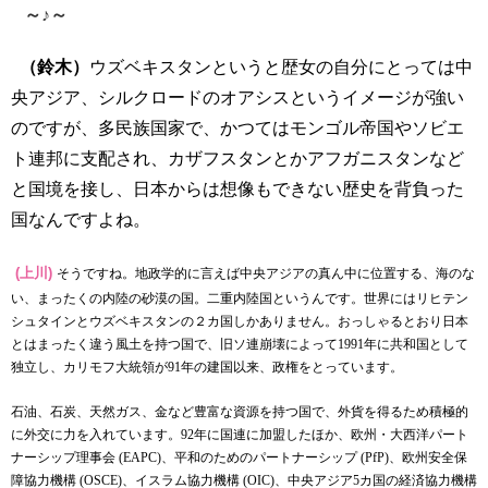
～♪～
（鈴木）
ウズベキスタンというと歴女の自分にとっては中
央アジア、シルクロードのオアシスというイメージが強い
のですが、多民族国家で、かつてはモンゴル帝国やソビエ
ト連邦に支配され、カザフスタンとかアフガニスタンなど
と国境を接し、日本からは想像もできない歴史を背負った
国なんですよね。
(上川)
そうですね。地政学的に言えば中央アジアの真ん中に位置する、海のな
い、まったくの内陸の砂漠の国。二重内陸国というんです。世界にはリヒテン
シュタインとウズベキスタンの２カ国しかありません。おっしゃるとおり日本
とはまったく違う風土を持つ国で、旧ソ連崩壊によって
1991
年に共和国として
独立し、カリモフ大統領が
91
年の建国以来、政権をとっています。
石油、石炭、天然ガス、金など豊富な資源を持つ国で、外貨を得るため積極的
に外交に力を入れています。
92
年に国連に加盟したほか、欧州・大西洋パート
ナーシップ理事会
(EAPC)
、平和のためのパートナーシップ
(PfP)
、欧州安全保
障協力機構
(OSCE)
、イスラム協力機構
(OIC)
、中央アジア
5
カ国の経済協力機構