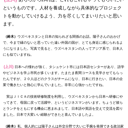
というものです。人材を養成しながら具体的なプロジェク
トを動かしていけるよう、力を尽くしてまいりたいと思い
ます。
（鈴木）
ウズベキスタンと日本の知られざる関係のお話。陽子さんのおかげ
で、今まで縁のないと思っていた遠い外国の国が、とても身近に感じられるよ
うになりました。写真で見ると、ウズベキスタンの人ってアジア系で、日本人
にも似ていますね。
(上川)
日本への憧れが強く、タシュケント市には日本語センターがあり、語学
やビジネスを学ぶ市民が多くいます。たまたま夜間コースを見学させてもらっ
たんですが、２０人ほどのクラスがチームになり、日本に行きたい、日本の企
業で働きたいと熱心に学んでいました。非常に心強かったですね。
実はＪＩＣＡの技術研修制度を利用し、ウズベキスタンから日本へ研修にや
ってきて、母国に戻って活躍中、というビジネスマンがいます。ちょうど彼ら
とランチをともにする機会に恵まれまして、日本語や英語を交えて交流を図り
ました。日本で大変いい経験ができたと喜んでいましたよ。
（鈴木）
私、個人的には陽子さんは外交分野で大いに手腕を発揮できる政治家