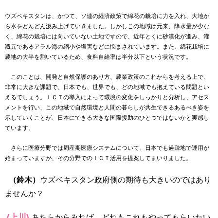
ウズベキスタンは、かつて、ソ連の経済政策で綿花の栽培に力を入れ、大地か
ら水をどんどん汲み上げていきました。しかしこの地域は元来、降水量が少な
く、綿花の栽培には向いていない土地ですので、近年とくに砂漠化が進み、灌
漑元であるアラル海の縮小や塩害などに悩まされています。また、綿花栽培に
農地の大半を割いているため、食料自給率は半分以下という状況です。
このことは、開発と自然保護のあり方、農業政策のこれからを考える上で、
非常に大きな課題で、日本でも、世界でも、どの地域でも抱えている問題とい
えるでしょう。ＩＣＴの導入によって環境の変化をしっかりと分析し、アセス
メントを行い、この地域で自然環境と人間の暮らしが共生できるあるべき姿を
示していくことが、日本にできる大きな国際援助のひとつではないかと実感し
ています。
さらに医療分野では周産期医療システムについて、日本でも過疎地で運用が
始まっていますが、その分野でのＩＣＴ活用を提案してまいりました。
（鈴木）
ウズベキスタン政府側の期待も大きいのではあり
ませんか？
(上川)
あちらからみれば、どれもこれもやってもらいたい