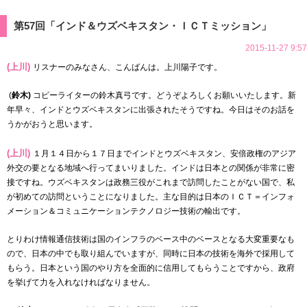
第57回「インド＆ウズベキスタン・ＩＣＴミッション」
2015-11-27 9:57
(上川)
リスナーのみなさん、こんばんは。上川陽子です。
(
鈴木)
コピーライターの鈴木真弓です。どうぞよろしくお願いいたします。新
年早々、インドとウズベキスタンに出張されたそうですね。今日はそのお話を
うかがおうと思います。
(上川)
１月１４日から１７日までインドとウズベキスタン、安倍政権のアジア
外交の要となる地域へ行ってまいりました。インドは日本との関係が非常に密
接ですね。ウズベキスタンは政務三役がこれまで訪問したことがない国で、私
が初めての訪問ということになりました。主な目的は日本のＩＣＴ＝インフォ
メーション＆コミュニケーションテクノロジー技術の輸出です。
とりわけ情報通信技術は国のインフラのベース中のベースとなる大変重要なも
ので、日本の中でも取り組んでいますが、同時に日本の技術を海外で採用して
もらう。日本という国のやり方を全面的に信用してもらうことですから、政府
を挙げて力を入れなければなりません。