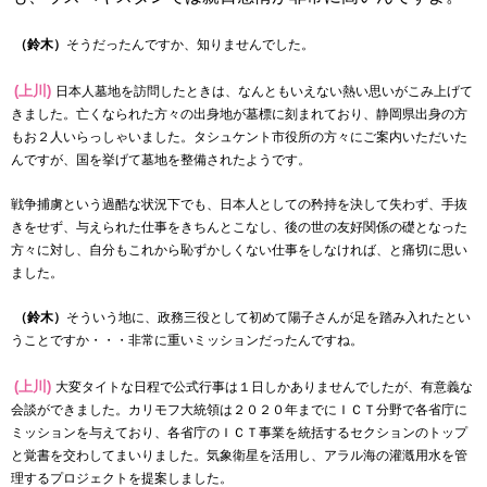
（鈴木）
そうだったんですか、知りませんでした。
(上川)
日本人墓地を訪問したときは、なんともいえない熱い思いがこみ上げて
きました。亡くなられた方々の出身地が墓標に刻まれており、静岡県出身の方
もお２人いらっしゃいました。タシュケント市役所の方々にご案内いただいた
んですが、国を挙げて墓地を整備されたようです。
戦争捕虜という過酷な状況下でも、日本人としての矜持を決して失わず、手抜
きをせず、与えられた仕事をきちんとこなし、後の世の友好関係の礎となった
方々に対し、自分もこれから恥ずかしくない仕事をしなければ、と痛切に思い
ました。
（鈴木）
そういう地に、政務三役として初めて陽子さんが足を踏み入れたとい
うことですか・・・非常に重いミッションだったんですね。
(上川)
大変タイトな日程で公式行事は１日しかありませんでしたが、有意義な
会談ができました。カリモフ大統領は２０２０年までにＩＣＴ分野で各省庁に
ミッションを与えており、各省庁のＩＣＴ事業を統括するセクションのトップ
と覚書を交わしてまいりました。気象衛星を活用し、アラル海の灌漑用水を管
理するプロジェクトを提案しました。