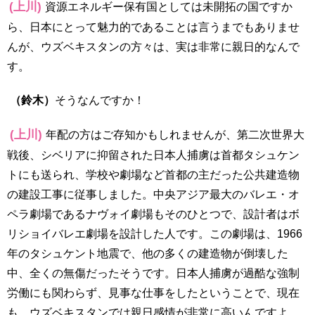
(上川)
資源エネルギー保有国としては未開拓の国ですか
ら、日本にとって魅力的であることは言うまでもありませ
んが、ウズベキスタンの方々は、実は非常に親日的なんで
す。
（鈴木）
そうなんですか！
(上川)
年配の方はご存知かもしれませんが、第二次世界大
戦後、シベリアに抑留された日本人捕虜は首都タシュケン
トにも送られ、学校や劇場など首都の主だった公共建造物
の建設工事に従事しました。中央アジア最大のバレエ・オ
ペラ劇場であるナヴォイ劇場もそのひとつで、設計者はボ
リショイバレエ劇場を設計した人です。この劇場は、
1966
年のタシュケント地震で、他の多くの建造物が倒壊した
中、全くの無傷だったそうです。日本人捕虜が過酷な強制
労働にも関わらず、見事な仕事をしたということで、現在
も、ウズベキスタンでは親日感情が非常に高いんですよ。