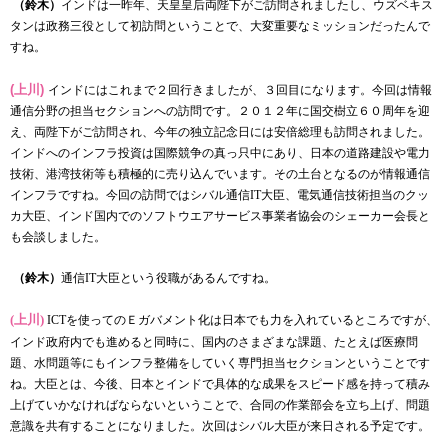
（鈴木）
インドは一昨年、天皇皇后両陛下がご訪問されましたし、ウズベキス
タンは政務三役として初訪問ということで、大変重要なミッションだったんで
すね。
(上川)
インドにはこれまで２回行きましたが、３回目になります。今回は情報
通信分野の担当セクションへの訪問です。２０１２年に国交樹立６０周年を迎
え、両陛下がご訪問され、今年の独立記念日には安倍総理も訪問されました。
インドへのインフラ投資は国際競争の真っ只中にあり、日本の道路建設や電力
技術、港湾技術等も積極的に売り込んでいます。その土台となるのが情報通信
インフラですね。今回の訪問ではシバル通信
IT
大臣、電気通信技術担当のクッ
カ大臣、インド国内でのソフトウエアサービス事業者協会のシェーカー会長と
も会談しました。
（鈴木）
通信
IT
大臣という役職があるんですね。
(上川)
ICT
を使ってのＥガバメント化は日本でも力を入れているところですが、
インド政府内でも進めると同時に、国内のさまざまな課題、たとえば医療問
題、水問題等にもインフラ整備をしていく専門担当セクションということです
ね。大臣とは、今後、日本とインドで具体的な成果をスピード感を持って積み
上げていかなければならないということで、合同の作業部会を立ち上げ、問題
意識を共有することになりました。次回はシバル大臣が来日される予定です。