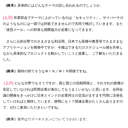
（鈴木）
具体的にはどんなテーマが話し合われるのでしょうか。
(上川)
作業部会でテーマに上がっているのは「セキュリティ」。サイバーテロ
のようなものには一国では対処できませんので共同で検討していきます。また
「迷惑メール」への対策も国際協力が必要になってきます。
さらに公的分野でのさまざまな利活用。日本でも医療や教育等でさまざまな
アプリケーションを開発中ですが、今後はできるだけスケジュール感を共有し
ながら具体的なプロジェクトを動かしていこうと提案し、ご了解をいただきま
した。
（鈴木）
期待の持てそうなＷＩＮ／ＷＩＮ関係ですね。
(上川)
どんな分野でもそうですが、国と国との信頼関係と、それぞれの政権が
安定していなければ民間企業が進出してもうまくいかないと思います。合同会
議の開催をきっかけに日本とインドの企業同士の交流がますます円滑に活発化
していければと期待しています。静岡にもＩＴ関連企業がたくさんありますの
で、ぜひご参加いただきたいですね。
（鈴木）
後半はウズベキスタンについてうかがいます。