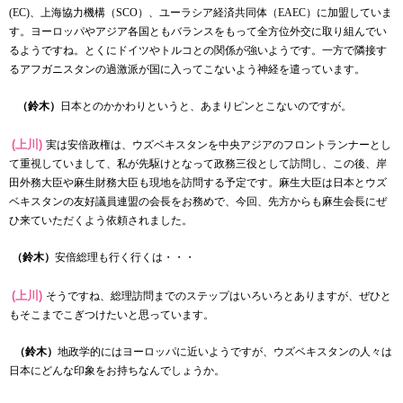
(EC)
、上海協力機構（
SCO
）、ユーラシア経済共同体（
EAEC
）に加盟していま
す。ヨーロッパやアジア各国ともバランスをもって全方位外交に取り組んでい
るようですね。とくにドイツやトルコとの関係が強いようです。一方で隣接す
るアフガニスタンの過激派が国に入ってこないよう神経を遣っています。
（鈴木）
日本とのかかわりというと、あまりピンとこないのですが。
(上川)
実は安倍政権は、ウズベキスタンを中央アジアのフロントランナーとし
て重視していまして、私が先駆けとなって政務三役として訪問し、この後、岸
田外務大臣や麻生財務大臣も現地を訪問する予定です。麻生大臣は日本とウズ
ベキスタンの友好議員連盟の会長をお務めで、今回、先方からも麻生会長にぜ
ひ来ていただくよう依頼されました。
（鈴木）
安倍総理も行く行くは・・・
(上川)
そうですね、総理訪問までのステップはいろいろとありますが、ぜひと
もそこまでこぎつけたいと思っています。
（鈴木）
地政学的にはヨーロッパに近いようですが、ウズベキスタンの人々は
日本にどんな印象をお持ちなんでしょうか。