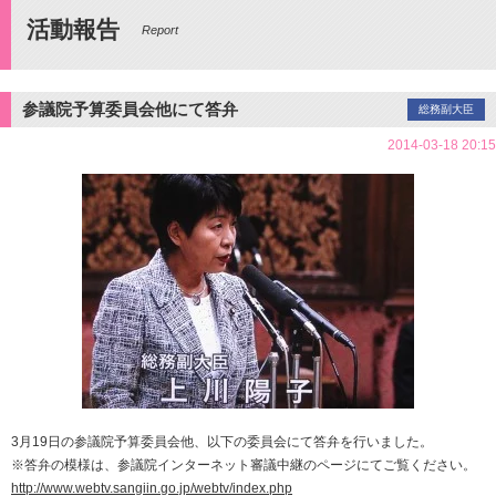
活動報告
Report
参議院予算委員会他にて答弁
総務副大臣
2014-03-18 20:15
3月19日の参議院予算委員会他、以下の委員会にて答弁を行いました。
※答弁の模様は、参議院インターネット審議中継のページにてご覧ください。
http://www.webtv.sangiin.go.jp/webtv/index.php