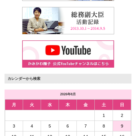
カレンダーから検索
2026年8月
月
火
水
木
金
土
日
1
2
3
4
5
6
7
8
9