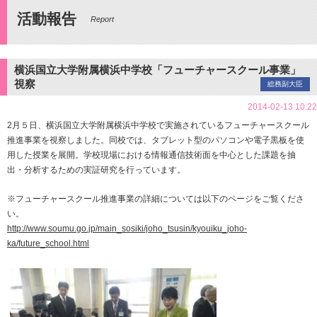
活動報告
Report
横浜国立大学附属横浜中学校「フューチャースクール事業」
視察
総務副大臣
2014-02-13 10:22
2月５日、横浜国立大学附属横浜中学校で実施されているフューチャースクール
推進事業を視察しました。同校では、タブレット型のパソコンや電子黒板を使
用した授業を展開。学校現場における情報通信技術面を中心とした課題を抽
出・分析するための実証研究を行っています。
※フューチャースクール推進事業の詳細については以下のページをご覧くださ
い。
http://www.soumu.go.jp/main_sosiki/joho_tsusin/kyouiku_joho-
ka/future_school.html