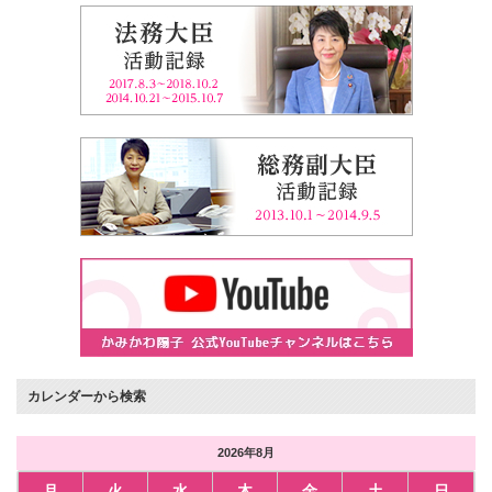
カレンダーから検索
2026年8月
月
火
水
木
金
土
日