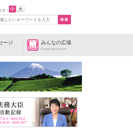
中
大
イズ：
セージ
みんなの広場
e
Everybody's forum