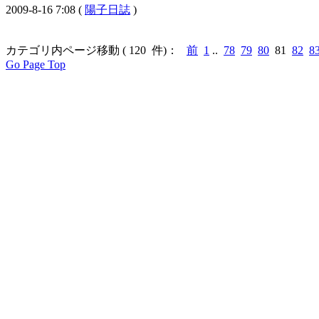
2009-8-16 7:08 (
陽子日誌
)
カテゴリ内ページ移動 ( 120 件)：
前
1
..
78
79
80
81
82
8
Go Page Top