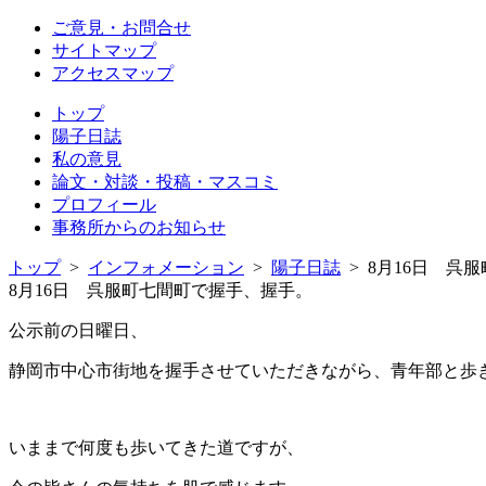
ご意見・お問合せ
サイトマップ
アクセスマップ
トップ
陽子日誌
私の意見
論文・対談・投稿・マスコミ
プロフィール
事務所からのお知らせ
トップ
>
インフォメーション
>
陽子日誌
> 8月16日 呉
8月16日 呉服町七間町で握手、握手。
公示前の日曜日、
静岡市中心市街地を握手させていただきながら、青年部と歩
いままで何度も歩いてきた道ですが、