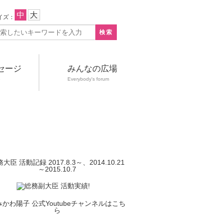
中
大
イズ：
セージ
みんなの広場
e
Everybody's forum