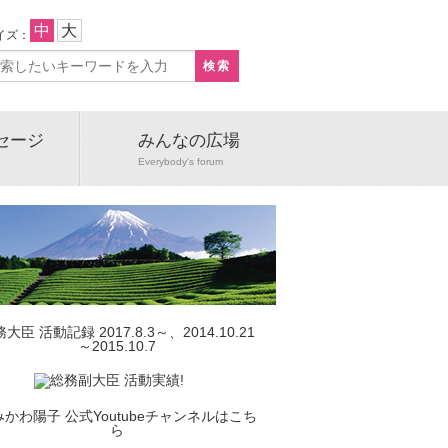
中
大
イズ：
セージ
みんなの広場
e
Everybody's forum