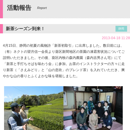
活動報告
Report
新茶シーズン到来！
静岡
2013-04-18 11:28
4月15日、静岡の初夏の風物詩「新茶初取引」に出席しました。数日前には、
（有）ネクトの望月信一会長より葵区新間地区の茶園の凍霜害状況についてご
説明いただきました。その後、葵区内牧の森内農園（森内吉男さん宅）にて
「新茶と手打ちそばを味わう会」に参加。お茶のインストラクターの方々に走
り新茶（「さえみどり」と「山の息吹」のブレンド茶）を入れていただき、爽
やかな山の香りとふくよかな味を堪能しました。