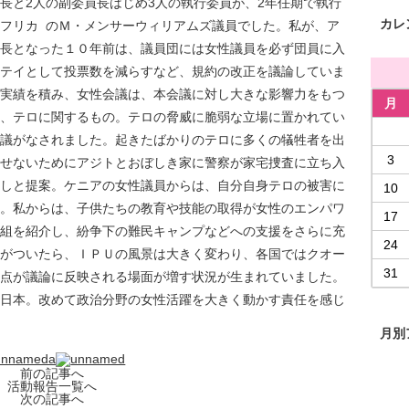
長と2人の副委員長はじめ3人の執行委員が、
2年任期で執行
カレ
フリカ のＭ・メンサーウィリアムズ議員でした。私が、ア
長となった１０年前は、
議員団には女性議員を必ず団員に入
テイとして投票数を減らすなど
、規約の改正を議論していま
実績を積み、女性会議は、
本会議に対し大きな影響力をもつ
月
、テロに関するもの。
テロの脅威に脆弱な立場に置かれてい
議がなされました。
起きたばかりのテロに多くの犠牲者を出
3
せないためにアジトとおぼしき家に警察が家宅捜査に
立ち入
しと提案。ケニアの女性議員からは、
自分自身テロの被害に
10
。
私からは、
子供たちの教育や技能の取得が女性のエンパワ
17
組を紹介し、
紛争下の難民キャンプなどへの支援をさらに充
24
がついたら、ＩＰＵの風景は大きく変わり、
各国ではクオー
31
点が議論に反映される場面が増す状況が生まれていました
。
日本。改めて政治分野の女性活躍を大きく動かす責任を感じ
月別
前の記事へ
活動報告一覧へ
次の記事へ