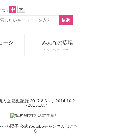
中
大
イズ：
セージ
みんなの広場
e
Everybody's forum