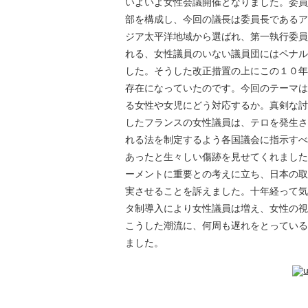
いよいよ女性会議開催となりました。
委員
部を構成し、今回の議長は委員長であるア
ジア太平洋地域から選ばれ、
第一執行委員
れる、
女性議員のいない議員団にはペナル
した。
そうした改正措置の上にこの１０年
存在になっていたのです。
今回のテーマは
る女性や女児にどう対応する
か。真剣な討
したフランスの女性議員は
、
テロを発生さ
れる法を制定するよう各国議会に指示すべ
あったと生々しい傷跡を見せてくれました
ーメントに重要との
考えに立ち、日本の取
実させることを訴え
ました。十年経って気
タ制導入により女性議員は増え、
女性の視
こうした潮流に、何周も遅れをとっている
ました。