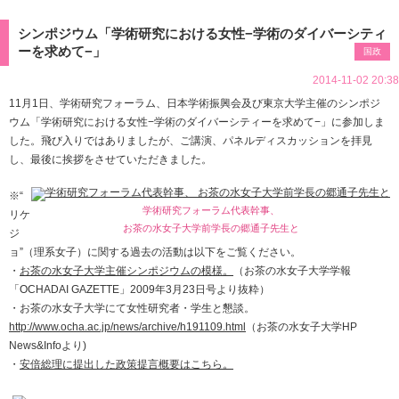
シンポジウム「学術研究における女性−学術のダイバーシティ
ーを求めて−」
国政
2014-11-02 20:38
11月1日、学術研究フォーラム、日本学術振興会及び東京大学主催のシンポジ
ウム「学術研究における女性−学術のダイバーシティーを求めて−」に参加しま
した。飛び入りではありましたが、ご講演、パネルディスカッションを拝見
し、最後に挨拶をさせていただきました。
※“
学術研究フォーラム代表幹事、
リケ
お茶の水女子大学前学長の郷通子先生と
ジ
ョ”（理系女子）に関する過去の活動は以下をご覧ください。
・
お茶の水女子大学主催シンポジウムの模様。
（お茶の水女子大学学報
「OCHADAI GAZETTE」2009年3月23日号より抜粋）
・お茶の水女子大学にて女性研究者・学生と懇談。
http://www.ocha.ac.jp/news/archive/h191109.html
（お茶の水女子大学HP
News&Infoより)
・
安倍総理に提出した政策提言概要はこちら。