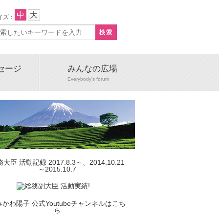
中
大
イズ：
セージ
みんなの広場
e
Everybody's forum