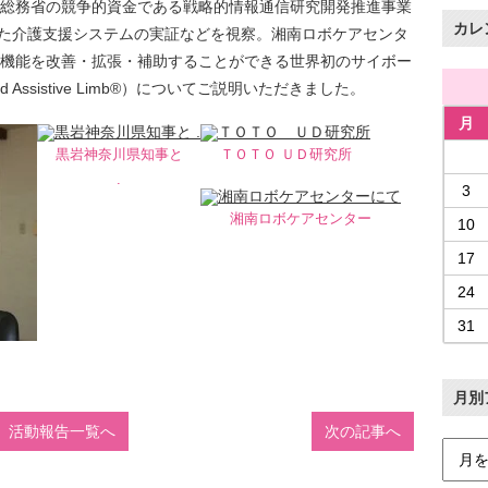
総務省の競争的資金である戦略的情報通信研究開発推進事業
カレ
活用した介護支援システムの実証などを視察。湘南ロボケアセンタ
機能を改善・拡張・補助することができる世界初のサイボー
 Assistive Limb®）についてご説明いただきました。
月
黒岩神奈川県知事と
ＴＯＴＯ ＵＤ研究所
.
3
湘南ロボケアセンター
10
17
24
31
月別
活動報告一覧へ
次の記事へ