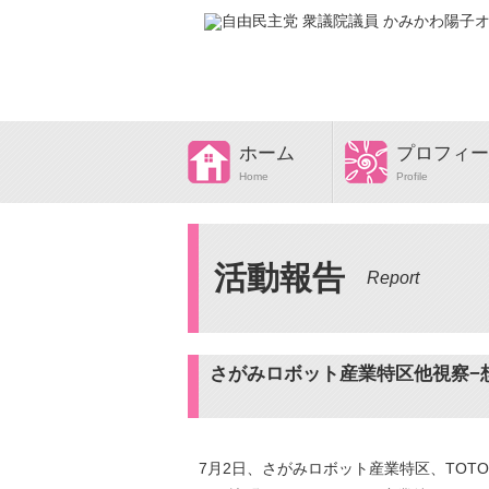
ホーム
プロフィー
Home
Profile
活動報告
Report
さがみロボット産業特区他視察−
7月2日、さがみロボット産業特区、TOT