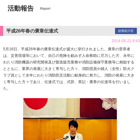
活動報告
Report
平成26年春の褒章伝達式
総務副大臣
2014-05-21 8:43
5月16日、平成26年春の褒章伝達式が盛大に挙行されました。褒章の受章者
は、災害現場等において、自己の危険を顧みず人命救助に尽力した方、永年に
わたり消防機器の研究開発及び製造販売業務や消防設備保守業務等に精励する
とともに、業界の発展に大きく寄与した方々、消防団員や婦人（女性）防火ク
ラブ員として永年にわたり消防防災活動に献身的に努力し、消防の発展に大き
く寄与した方々であり、伝達式では、式辞、章記・褒章の伝達等を行いまし
た。