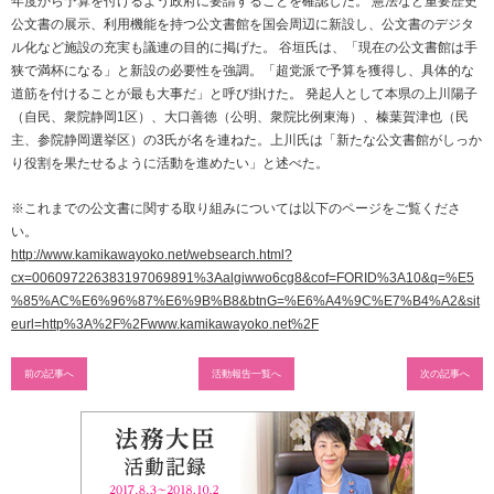
年度から予算を付けるよう政府に要請することを確認した。 憲法など重要歴史
公文書の展示、利用機能を持つ公文書館を国会周辺に新設し、公文書のデジタ
ル化など施設の充実も議連の目的に掲げた。 谷垣氏は、「現在の公文書館は手
狭で満杯になる」と新設の必要性を強調。「超党派で予算を獲得し、具体的な
道筋を付けることが最も大事だ」と呼び掛けた。 発起人として本県の上川陽子
（自民、衆院静岡1区）、大口善徳（公明、衆院比例東海）、榛葉賀津也（民
主、参院静岡選挙区）の3氏が名を連ねた。上川氏は「新たな公文書館がしっか
り役割を果たせるように活動を進めたい」と述べた。
※これまでの公文書に関する取り組みについては以下のページをご覧くださ
い。
http://www.kamikawayoko.net/websearch.html?
cx=006097226383197069891%3Aalgiwwo6cg8&cof=FORID%3A10&q=%E5
%85%AC%E6%96%87%E6%9B%B8&btnG=%E6%A4%9C%E7%B4%A2&sit
eurl=http%3A%2F%2Fwww.kamikawayoko.net%2F
前の記事へ
活動報告一覧へ
次の記事へ