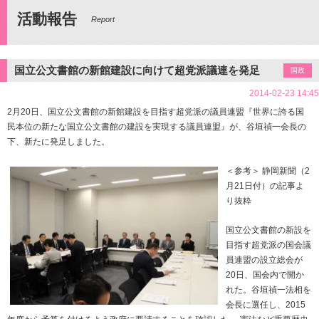
活動報告
Report
国立公文書館の新館建設に向けて超党派議連を発足
国政
2014-02-23 14:45
2月20日、国立公文書館の新館建設を目指す超党派の議員連盟『世界に誇る国
民本位の新たな国立公文書館の建設を実現する議員連盟』が、谷垣禎一会長の
下、新たに発足しました。
＜参考＞ 静岡新聞（2
月21日付）の記事よ
り抜粋
国立公文書館の新設を
目指す超党派の国会議
員連盟の設立総会が
20日、国会内で開か
れた。谷垣禎一法相を
会長に選任し、2015