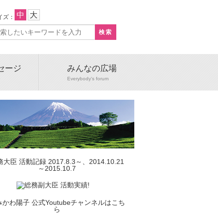
中
大
イズ：
セージ
みんなの広場
e
Everybody's forum