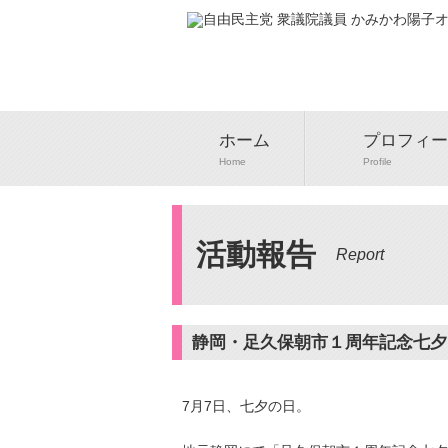
ホーム
プロフィー
Home
Profile
活動報告
Report
静岡・足久保朝市１周年記念七夕
7月7日、七夕の日。