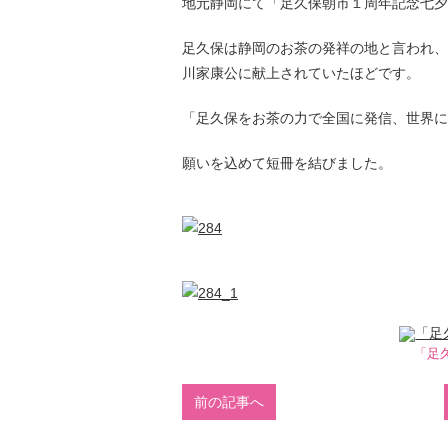
地元静岡にて「足久保朝市１周年記念七夕
足久保は静岡のお茶の発祥の地と言われ、
川家康公に献上されていたほどです。
「足久保をお茶の力で全国に発信、世界に
願いを込めて短冊を結びました。
「足
前の記事へ