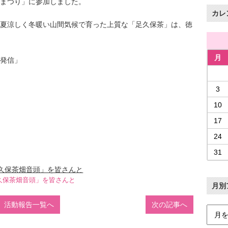
まつり」に参加しました。
カレ
夏涼しく冬暖い山間気候で育った上質な「足久保茶」は、徳
月
発信」
3
10
17
24
31
久保茶畑音頭」を皆さんと
月別
活動報告一覧へ
次の記事へ