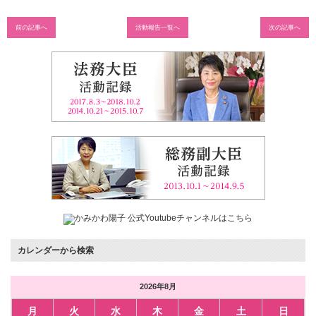
前の記事へ
活動報告一覧へ
次の記事へ
カレンダーから検索
2026年8月
月
火
水
木
金
土
日