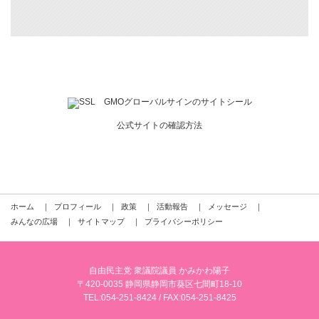
公式サイトの確認方法
ホーム
｜
プロフィール
｜
政策
｜
活動報告
｜
メッセージ
｜
みんなの広場
｜
サイトマップ
｜
プライバシーポリシー
自由民主党 衆議院議員 かみかわ陽子
〒420-0035 静岡県静岡市葵区七間町18-10
TEL:
054-251-8424
/ FAX:054-251-8425