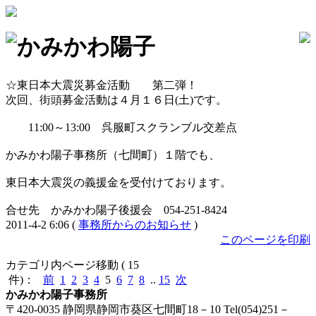
かみかわ陽子
☆東日本大震災募金活動 第二弾！
次回、街頭募金活動は４月１６日(土)です。
11:00～13:00 呉服町スクランブル交差点
かみかわ陽子事務所（七間町）１階でも、
東日本大震災の義援金を受付けております。
合せ先 かみかわ陽子後援会 054-251-8424
2011-4-2 6:06 (
事務所からのお知らせ
)
このページを印刷
カテゴリ内ページ移動 ( 15
件)：
前
1
2
3
4
5
6
7
8
..
15
次
かみかわ陽子事務所
〒420-0035 静岡県静岡市葵区七間町18－10 Tel(054)251－