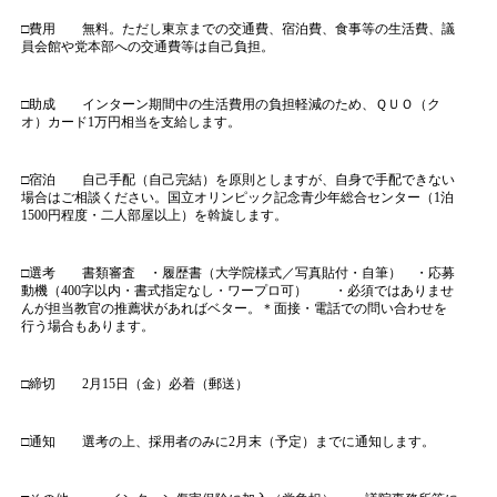
□費用 無料。ただし東京までの交通費、宿泊費、食事等の生活費、議
員会館や党本部への交通費等は自己負担。
□助成 インターン期間中の生活費用の負担軽減のため、ＱＵＯ（ク
オ）カード1万円相当を支給します。
□宿泊 自己手配（自己完結）を原則としますが、自身で手配できない
場合はご相談ください。国立オリンピック記念青少年総合センター（1泊
1500円程度・二人部屋以上）を斡旋します。
□選考 書類審査 ・履歴書（大学院様式／写真貼付・自筆） ・応募
動機（400字以内・書式指定なし・ワープロ可） ・必須ではありませ
んが担当教官の推薦状があればベター。＊面接・電話での問い合わせを
行う場合もあります。
□締切 2月15日（金）必着（郵送）
□通知 選考の上、採用者のみに2月末（予定）までに通知します。