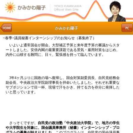
かみかわ陽子
<春季>議員秘書インターンシップのお知らせ（募集終了）
いよいよ通常国会が開会。大型補正予算と来年度予算の審議からスタ
ートしました。安倍内閣の最重要課題である景気・雇用対策をはじめ、
内外に山積する難問に、日々、緊張感を持って臨んでいます。
3年4ヶ月ぶりに国政の場へ復帰し、国会対策副委員長、自民党総務会
副会長、中央政治大学院副理事長を拝命いたしました。それぞれ重要な
サブポジションで目一杯、現場で汗をかき、持てる力を存分に発揮した
いと思っています。
さっそくですが、
自民党の政治塾「中央政治大学院」で、地方の学生
や大学院生を対象に、国会議員事務所（秘書）インターンシップ・プロ
グラムの募集が始まりました
。このプログラムは、自民党の国会議員事