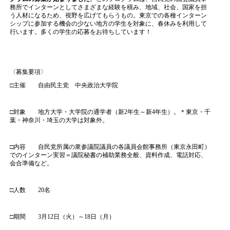
務所でインターンとしてさまざまな経験を積み、地域、社会、国家を担
う人材になるため、視野を広げてもらうもの。東京での各種インターン
シップに参加する機会の少ない地方の学生を対象に、春休みを利用して
行います。多くの学生の応募をお待ちしています！
〈募集要項〉
□主催 自由民主党 中央政治大学院
□対象 地方大学・大学院の通学者（新2年生～新4年生）。＊東京・千
葉・神奈川・埼玉の大学は対象外。
□内容 自民党所属の衆参議院議員の各議員会館事務所（東京永田町）
でのインターン実習＝議院秘書の補助業務全般、資料作成、電話対応、
会合準備など。
□人数 20名
□期間 3月12日（火）～18日（月）