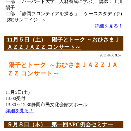
一部 「ハーバード大学、人材養成に学ぶ」 講師：上川
陽子
二部 「静岡フロンティアを探る 」 ケーススタディ(2)
(株)サンエイジ <...
詳細を見る！
11月５日（土） 陽子とトーク ～おひさまＪ
ＡＺＺＪＡＺＺ コンサート～
2011-8-30 9:57
陽子とトーク ～おひさまＪＡＺＺＪＡ
ＺＺ コンサート～
11月5日(土)
13:00受付
13:30～15:30静岡市民文化会館大ホール
詳細を見る！
９月８日（木） 第一回APC例会セミナー