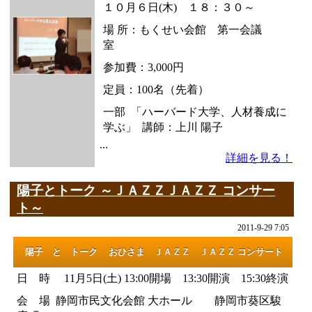
１０月６日(木) １８：３０～
場 所：もくせい会館 第一会議
室
参加費：3,000円
定員：100名（先着）
一部 「ハーバード大学、人材養成に
学ぶ」 講師：上川 陽子
...
詳細を見る！
陽子とトーク ～ＪＡＺＺＪＡＺＺ コンサー
ト～
2011-9-29 7:05
陽子 と トーク おひさま ＪＡＺＺ ＪＡＺＺ コンサート
日 時 11月5日(土) 13:00開場 13:30開演 15:30終演
会 場 静岡市民文化会館 大ホール 静岡市葵区駿