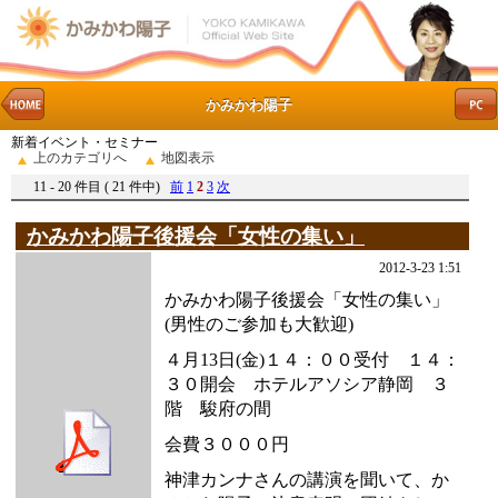
かみかわ陽子
新着イベント・セミナー
上のカテゴリへ
地図表示
11 - 20 件目 ( 21 件中)
前
1
2
3
次
かみかわ陽子後援会「女性の集い」
2012-3-23 1:51
かみかわ陽子後援会「女性の集い」
(男性のご参加も大歓迎)
４月13日(金)１４：００受付 １４：
３０開会 ホテルアソシア静岡 ３
階 駿府の間
会費３０００円
神津カンナさんの講演を聞いて、か