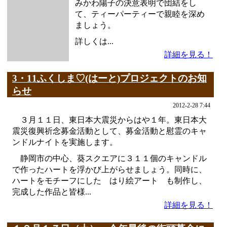
みかわ陽子の決意表明で団結をし
て、ティーパーティーで親睦を深め
ましょう。
詳しくは...
詳細を見る！
3・11ふくしま♡(はーと)プロジェクトのお知
らせ
2012-2-28 7:44
３月１１日、東日本大震災からはや１年。東日本大
震災復興祈念募金活動として、募金活動と慰霊のキャ
ンドルナイトを実施します。
静岡市の中心、葵スクエアに３１１個のキャンドル
で作ったハートを浮かび上がらせましょう。同時に、
ハートをモチーフにした はり絵アート も制作し、
完成した作品と皆様...
詳細を見る！