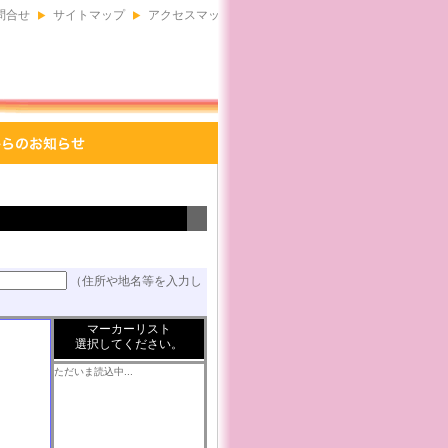
問合せ
サイトマップ
アクセスマップ
（住所や地名等を入力し
マーカーリスト
選択してください。
ただいま読込中...