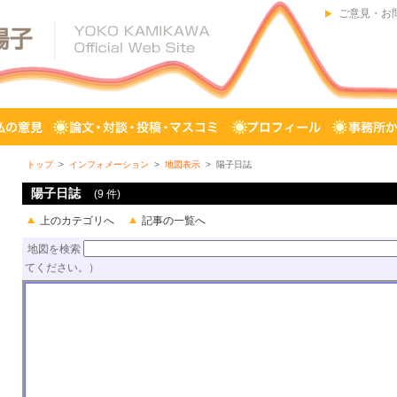
ご意見・お
トップ
>
インフォメーション
>
地図表示
> 陽子日誌
陽子日誌
(9 件)
上のカテゴリへ
記事の一覧へ
地図を検索
てください。）