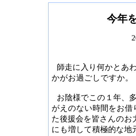
今年
2
師走に入り何かとあ
かがお過ごしですか。
お陰様でこの１年、
がえのない時間をお借
た後援会を皆さんのお
にも増して積極的な地