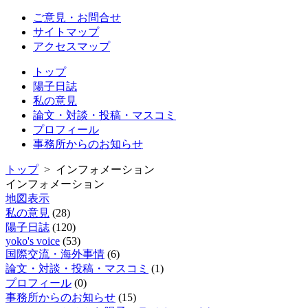
ご意見・お問合せ
サイトマップ
アクセスマップ
トップ
陽子日誌
私の意見
論文・対談・投稿・マスコミ
プロフィール
事務所からのお知らせ
トップ
> インフォメーション
インフォメーション
地図表示
私の意見
(28)
陽子日誌
(120)
yoko's voice
(53)
国際交流・海外事情
(6)
論文・対談・投稿・マスコミ
(1)
プロフィール
(0)
事務所からのお知らせ
(15)