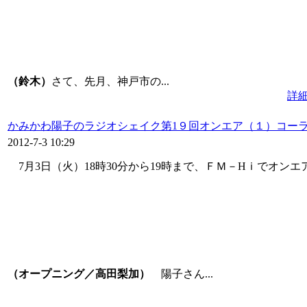
（鈴木）
さて、先月、神戸市の...
詳
かみかわ陽子のラジオシェイク第1９回オンエア（１）コー
2012-7-3 10:29
7月3日（火）18時30分から19時まで、ＦＭ－Hｉでオン
（オープニング／高田梨加）
陽子さん...