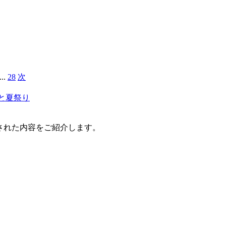
...
28
次
と夏祭り
アされた内容をご紹介します。