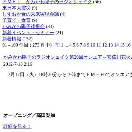
ＦＭＨｉ かみかわ陽子のラジオシェイク
(56)
東日本大震災
(9)
しずおか食の未来実現会議
(4)
子育て・食育
(9)
かみかわ陽子後援会
(33)
新着イベント・セミナー
(21)
新着情報
(152)
91 - 100 件目 ( 273 件中)
前
1
...
4
5
6
7
8
9
10
11
12
13
14
15
16
かみかわ陽子のラジオシェイク第20回オンエア～安倍川花火
2012-7-18 2:16
7月17日（火）18時30分から19時までＦＭ－Ｈiでオンエ
オープニング／高田梨加
詳細を見る！