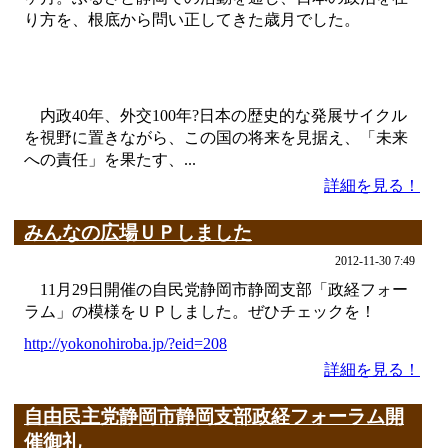
り方を、根底から問い正してきた歳月でした。
内政40年、外交100年?日本の歴史的な発展サイクル
を視野に置きながら、この国の将来を見据え、「未来
への責任」を果たす、...
詳細を見る！
みんなの広場ＵＰしました
2012-11-30 7:49
11月29日開催の自民党静岡市静岡支部「政経フォー
ラム」の模様をＵＰしました。ぜひチェックを！
http://yokonohiroba.jp/?eid=208
詳細を見る！
自由民主党静岡市静岡支部政経フォーラム開
催御礼