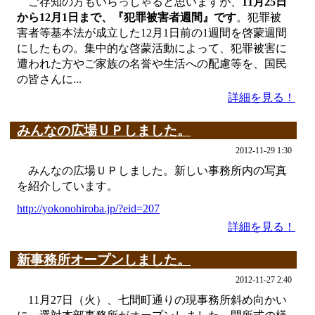
ご存知の方もいらっしゃると思いますが、
11月25日
から12月1日まで、『犯罪被害者週間』です
。犯罪被
害者等基本法が成立した12月1日前の1週間を啓蒙週間
にしたもの。集中的な啓蒙活動によって、犯罪被害に
遭われた方やご家族の名誉や生活への配慮等を、国民
の皆さんに...
詳細を見る！
みんなの広場ＵＰしました。
2012-11-29 1:30
みんなの広場ＵＰしました。新しい事務所内の写真
を紹介しています。
http://yokonohiroba.jp/?eid=207
詳細を見る！
新事務所オープンしました。
2012-11-27 2:40
11月27日（火）、七間町通りの現事務所斜め向かい