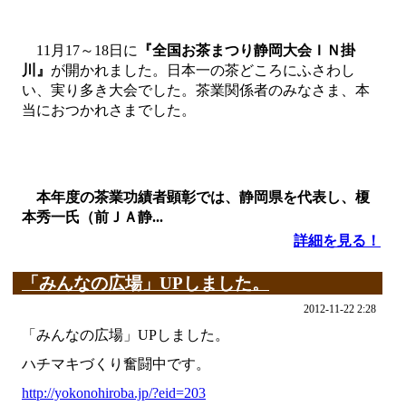
11月17～18日に
『全国お茶まつり静岡大会ＩＮ掛
川』
が開かれました。日本一の茶どころにふさわし
い、実り多き大会でした。茶業関係者のみなさま、本
当におつかれさまでした。
本年度の茶業功績者顕彰では、静岡県を代表し、榎
本秀一氏（前ＪＡ静...
詳細を見る！
「みんなの広場」UPしました。
2012-11-22 2:28
「みんなの広場」UPしました。
ハチマキづくり奮闘中です。
http://yokonohiroba.jp/?eid=203