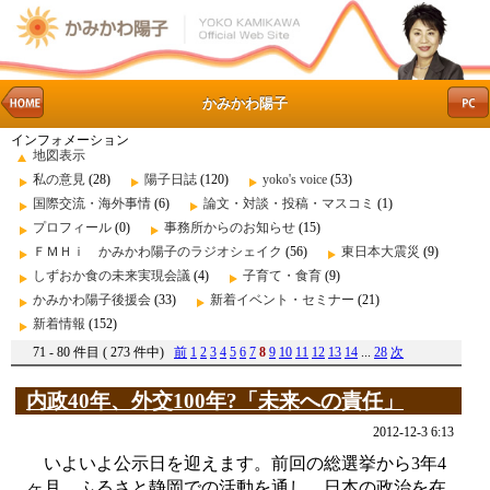
かみかわ陽子
インフォメーション
地図表示
私の意見
(28)
陽子日誌
(120)
yoko's voice
(53)
国際交流・海外事情
(6)
論文・対談・投稿・マスコミ
(1)
プロフィール
(0)
事務所からのお知らせ
(15)
ＦＭＨｉ かみかわ陽子のラジオシェイク
(56)
東日本大震災
(9)
しずおか食の未来実現会議
(4)
子育て・食育
(9)
かみかわ陽子後援会
(33)
新着イベント・セミナー
(21)
新着情報
(152)
71 - 80 件目 ( 273 件中)
前
1
2
3
4
5
6
7
8
9
10
11
12
13
14
...
28
次
内政40年、外交100年?「未来への責任」
2012-12-3 6:13
いよいよ公示日を迎えます。前回の総選挙から3年4
ヶ月。ふるさと静岡での活動を通し、日本の政治を在