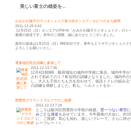
美しい富士の雄姿を...
かみかわ陽子のラジオシェイク第９回オンエア～ホビーのまち静岡
2011-12-25 0:43
12月25日（日）オンエアのFM-Hi「かみかわ陽子ラジオシェイク」の
最後の放送です。本年のご清聴、誠にありがとうございました。
新年の放送は1月22日（日）8時30分です。来年もどうぞラジオシェイ
よろしくお願いいたし...
青葉地区防災訓練に参加して
2011-12-13 7:36
12月4日朝9時、駿府城址の城内中学校に集合。城内中学
されて初めての１７町合同の訓練となりました。城内中の
し、大人も子供たちも力を合わせて、仮説トイレの組み立
の訓練を体験しました。私も、ヘルメットをか...
西豊田グラウンドゴルフでのご挨拶
2011-12-13 7:18
ところは駿河区西豊田小学校の校庭。
雲一つない青空に
みごとな雄姿
をみせています。今年最後の大会に、約1
に、ご挨拶。気心も知れ、楽しいプレーで、さらに絆が
レーフレー！<...