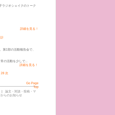
陽子ラジオシェイクのトーク
詳細を見る！
時計
、第1部の活動報告会で、
の活動を少しで...
詳細を見る！
.
28
次
Go Page
Top
|
論文・対談・投稿・マ
所からのお知らせ