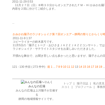
2011-11-29 0:53
11月２７日（日）８時３０分からオンエアされたＦＭ－Ｈi かみかわ
内容を２回に分けてご紹介します。
...
かみかわ陽子のラジオシェイク第７回オンエア～静岡の祭りとからくり
2011-11-9 1:37
コピーライターの鈴木真弓です。
11月5日の「陽子とトーク・おひさまＪＡＺＺＪＡＺＺコンサート」では
ラジオシェイク・サテライトスタジオをお楽しみいただきました。
不慣れな舞台で、お聞き苦しい点も多かったと思いますが、陽子さんの日常
121 - 130 件目 ( 273 件中)
前
1
...
7
8
9
10
11
12
13
14
15
16
17
18
19
..
トップ
|
陽子日誌
|
私の意見
みんなの広場
スコミ
|
プロフィール
|
事務
みんなの広場は上川陽子が主催す
る
静岡の地域情報サイトです。