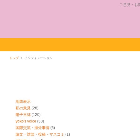
ご意見・お
トップ
> インフォメーション
インフォメーション
地図表示
私の意見
(28)
陽子日誌
(120)
yoko's voice
(53)
国際交流・海外事情
(6)
論文・対談・投稿・マスコミ
(1)