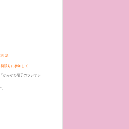
.
28
次
場初競りに参加して
の『かみかわ陽子のラジオシ
す。