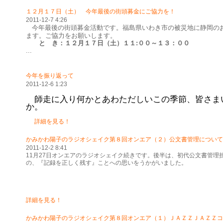
１２月１７日（土） 今年最後の街頭募金にご協力を！
2011-12-7 4:26
今年最後の街頭募金活動です。福島県いわき市の被災地に静岡の
ます。ご協力をお願いします。
と き：１２月１７日（土）１１:００～１３：００
...
今年を振り返って
2011-12-6 1:23
師走に入り何かとあわただしいこの季節、皆さま
か。
詳細を見る！
かみかわ陽子のラジオシェイク第８回オンエア（２）公文書管理について
2011-12-2 8:41
11月27日オンエアのラジオシェイク続きです。後半は、初代公文書管理
の、『記録を正しく残す』ことへの思いをうかがいました。
詳細を見る！
かみかわ陽子のラジオシェイク第８回オンエア（１）ＪＡＺＺＪＡＺＺコ