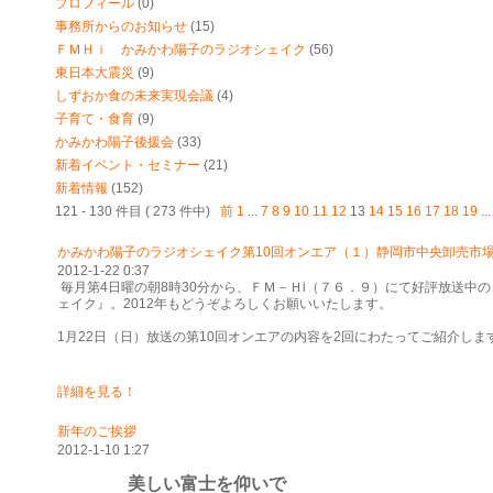
プロフィール
(0)
事務所からのお知らせ
(15)
ＦＭＨｉ かみかわ陽子のラジオシェイク
(56)
東日本大震災
(9)
しずおか食の未来実現会議
(4)
子育て・食育
(9)
かみかわ陽子後援会
(33)
新着イベント・セミナー
(21)
新着情報
(152)
121 - 130 件目 ( 273 件中)
前
1
...
7
8
9
10
11
12
13
14
15
16
17
18
19
..
かみかわ陽子のラジオシェイク第10回オンエア（１）静岡市中央卸売市
2012-1-22 0:37
毎月第4日曜の朝8時30分から、ＦＭ－Ｈi（７６．９）にて好評放送中
ェイク』。2012年もどうぞよろしくお願いいたします。
1月22日（日）放送の第10回オンエアの内容を2回にわたってご紹介しま
詳細を見る！
新年のご挨拶
2012-1-10 1:27
美しい富士を仰いで